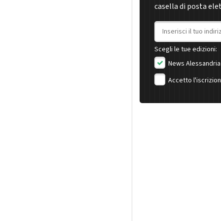
casella di posta ele
Indirizzo email
Scegli le tue edizioni:
News Alessandria
Accetto l'iscrizio