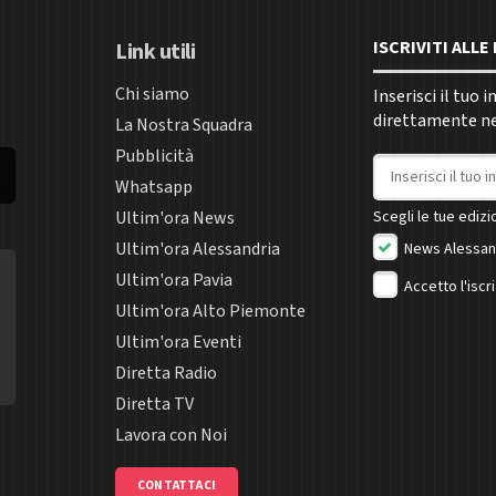
ISCRIVITI ALL
Link utili
Chi siamo
Inserisci il tuo 
direttamente nel
La Nostra Squadra
Pubblicità
Indirizzo email
Whatsapp
Ultim'ora News
Scegli le tue edizio
Ultim'ora Alessandria
News Alessan
Ultim'ora Pavia
Accetto l'iscr
Ultim'ora Alto Piemonte
Ultim'ora Eventi
Diretta Radio
Diretta TV
Lavora con Noi
CONTATTACI