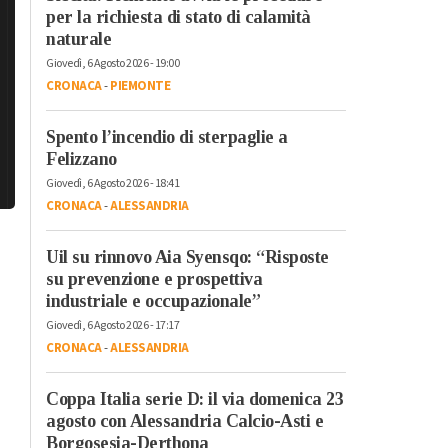
per la richiesta di stato di calamità
naturale
Giovedì, 6 Agosto 2026 - 19:00
CRONACA
-
PIEMONTE
Spento l’incendio di sterpaglie a
Felizzano
Giovedì, 6 Agosto 2026 - 18:41
CRONACA
-
ALESSANDRIA
Uil su rinnovo Aia Syensqo: “Risposte
su prevenzione e prospettiva
industriale e occupazionale”
Giovedì, 6 Agosto 2026 - 17:17
CRONACA
-
ALESSANDRIA
Coppa Italia serie D: il via domenica 23
agosto con Alessandria Calcio-Asti e
Borgosesia-Derthona