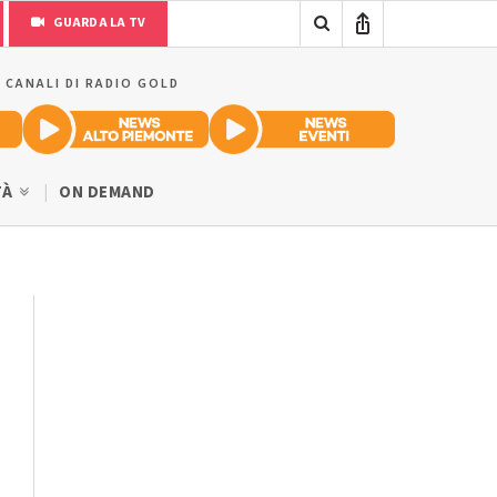
GUARDA LA TV
I CANALI DI RADIO GOLD
TÀ
ON DEMAND