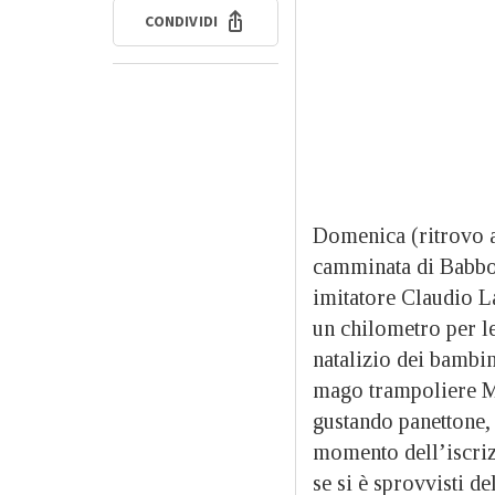
CONDIVIDI
Domenica (ritrovo al
camminata di Babbo N
imitatore Claudio La
un chilometro per le
natalizio dei bambin
mago trampoliere Ma
gustando panettone, 
momento dell’iscrizi
se si è sprovvisti d