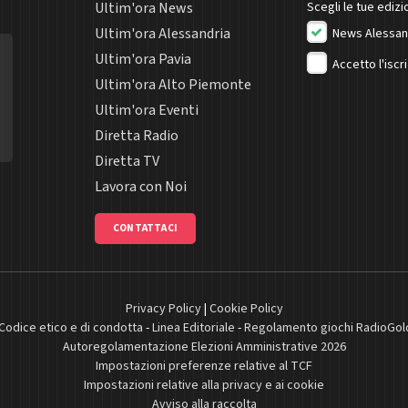
Ultim'ora News
Scegli le tue edizio
Ultim'ora Alessandria
News Alessan
Ultim'ora Pavia
Accetto l'iscr
Ultim'ora Alto Piemonte
Ultim'ora Eventi
Diretta Radio
Diretta TV
Lavora con Noi
CONTATTACI
Privacy Policy
|
Cookie Policy
Codice etico e di condotta
-
Linea Editoriale
-
Regolamento giochi RadioGol
Autoregolamentazione Elezioni Amministrative 2026
Impostazioni preferenze relative al TCF
Impostazioni relative alla privacy e ai cookie
Avviso alla raccolta