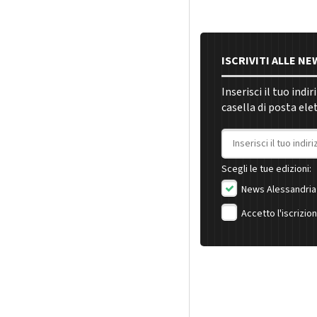
ISCRIVITI ALLE N
Inserisci il tuo indi
casella di posta ele
Indirizzo email
Scegli le tue edizioni:
News Alessandria
Accetto l'iscrizio