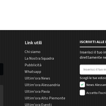
ISCRIVITI ALL
Link utili
Chi siamo
Inserisci il tuo 
direttamente nel
La Nostra Squadra
Pubblicità
Indirizzo email
Whatsapp
Ultim'ora News
Scegli le tue edizio
Ultim'ora Alessandria
News Alessan
Ultim'ora Pavia
Accetto l'iscr
Ultim'ora Alto Piemonte
Ultim'ora Eventi