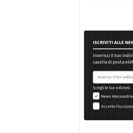
ISCRIVITI ALLE N
Inserisci il tuo indi
casella di posta ele
Indirizzo email
Scegli le tue edizioni:
News Alessandria
Accetto l'iscrizio