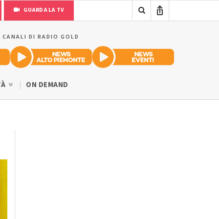
GUARDA LA TV
I CANALI DI RADIO GOLD
TÀ
ON DEMAND