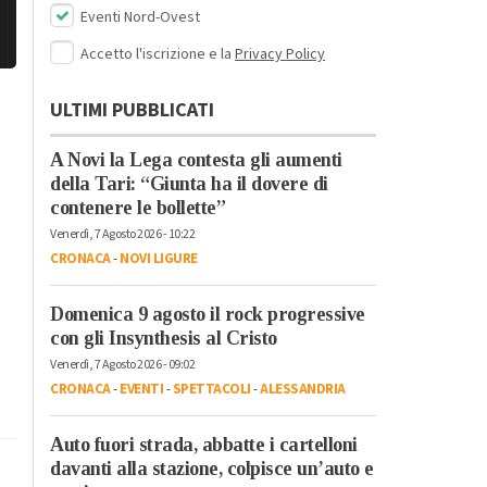
Eventi Nord-Ovest
Accetto l'iscrizione e la
Privacy Policy
ULTIMI PUBBLICATI
A Novi la Lega contesta gli aumenti
della Tari: “Giunta ha il dovere di
contenere le bollette”
Venerdì, 7 Agosto 2026 - 10:22
CRONACA
-
NOVI LIGURE
Domenica 9 agosto il rock progressive
con gli Insynthesis al Cristo
Venerdì, 7 Agosto 2026 - 09:02
CRONACA
-
EVENTI
-
SPETTACOLI
-
ALESSANDRIA
Auto fuori strada, abbatte i cartelloni
davanti alla stazione, colpisce un’auto e