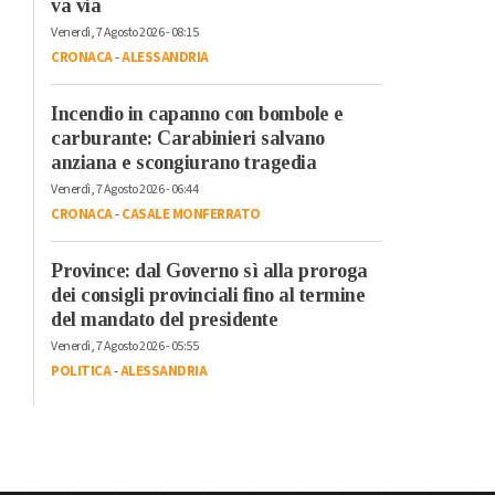
va via
Venerdì, 7 Agosto 2026 - 08:15
CRONACA
-
ALESSANDRIA
Incendio in capanno con bombole e
carburante: Carabinieri salvano
anziana e scongiurano tragedia
Venerdì, 7 Agosto 2026 - 06:44
CRONACA
-
CASALE MONFERRATO
Province: dal Governo sì alla proroga
dei consigli provinciali fino al termine
del mandato del presidente
Venerdì, 7 Agosto 2026 - 05:55
POLITICA
-
ALESSANDRIA