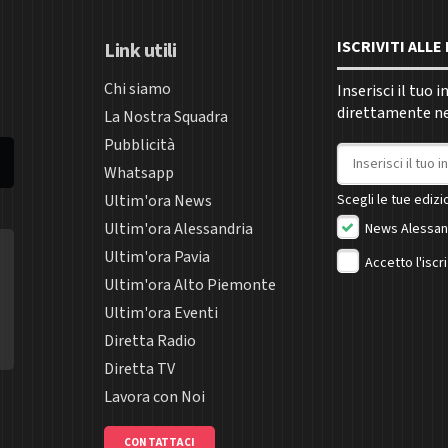
ISCRIVITI ALL
Link utili
Chi siamo
Inserisci il tuo 
direttamente nel
La Nostra Squadra
Pubblicità
Indirizzo email
Whatsapp
Ultim'ora News
Scegli le tue edizio
Ultim'ora Alessandria
News Alessan
Ultim'ora Pavia
Accetto l'iscr
Ultim'ora Alto Piemonte
Ultim'ora Eventi
Diretta Radio
Diretta TV
Lavora con Noi
CONTATTACI