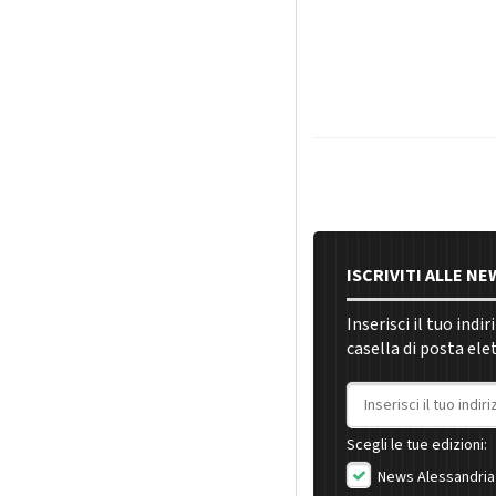
ISCRIVITI ALLE N
Inserisci il tuo indi
casella di posta ele
Indirizzo email
Scegli le tue edizioni:
News Alessandria