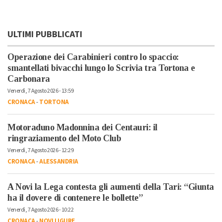
ULTIMI PUBBLICATI
Operazione dei Carabinieri contro lo spaccio:
smantellati bivacchi lungo lo Scrivia tra Tortona e
Carbonara
Venerdì, 7 Agosto 2026 - 13:59
CRONACA
-
TORTONA
Motoraduno Madonnina dei Centauri: il
ringraziamento del Moto Club
Venerdì, 7 Agosto 2026 - 12:29
CRONACA
-
ALESSANDRIA
A Novi la Lega contesta gli aumenti della Tari: “Giunta
ha il dovere di contenere le bollette”
Venerdì, 7 Agosto 2026 - 10:22
CRONACA
-
NOVI LIGURE