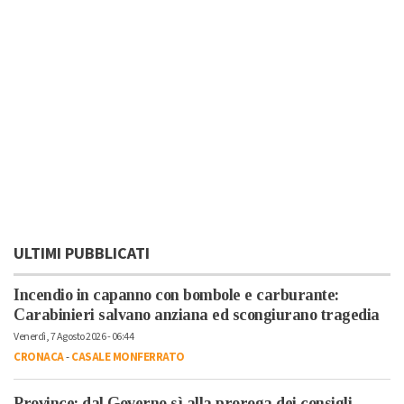
ULTIMI PUBBLICATI
Incendio in capanno con bombole e carburante:
Carabinieri salvano anziana ed scongiurano tragedia
Venerdì, 7 Agosto 2026 - 06:44
CRONACA
-
CASALE MONFERRATO
Province: dal Governo sì alla proroga dei consigli