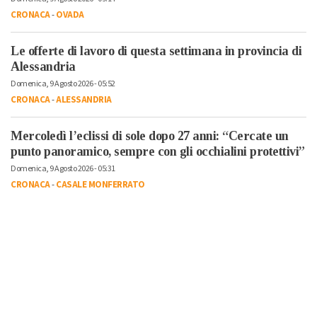
CRONACA
-
OVADA
Le offerte di lavoro di questa settimana in provincia di
Alessandria
Domenica, 9 Agosto 2026 - 05:52
CRONACA
-
ALESSANDRIA
Mercoledì l’eclissi di sole dopo 27 anni: “Cercate un
punto panoramico, sempre con gli occhialini protettivi”
Domenica, 9 Agosto 2026 - 05:31
CRONACA
-
CASALE MONFERRATO