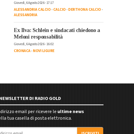
Giovedì, 6 Agosto 2026 - 17:17
ALESSANDRIA CALCIO
-
CALCIO
-
DERTHONA CALCIO
-
ALESSANDRIA
Ex Ilva: Schlein e sindacati chiedono a
Meloni responsabilità
Giovedì, 6 Agosto 2026 - 16:02
CRONACA
-
NOVI LIGURE
E NEWSLETTER DI RADIO GOLD
indirizzo email per ricevere le
ultime news
la tua casella di posta elettronica.
ISCRIVITI