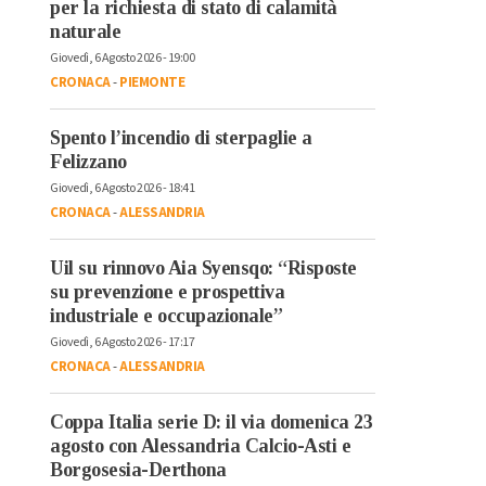
per la richiesta di stato di calamità
naturale
Giovedì, 6 Agosto 2026 - 19:00
CRONACA
-
PIEMONTE
Spento l’incendio di sterpaglie a
Felizzano
Giovedì, 6 Agosto 2026 - 18:41
CRONACA
-
ALESSANDRIA
Uil su rinnovo Aia Syensqo: “Risposte
su prevenzione e prospettiva
industriale e occupazionale”
Giovedì, 6 Agosto 2026 - 17:17
CRONACA
-
ALESSANDRIA
Coppa Italia serie D: il via domenica 23
agosto con Alessandria Calcio-Asti e
Borgosesia-Derthona