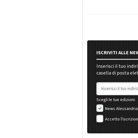
ISCRIVITI ALLE N
Inserisci il tuo indi
casella di posta ele
Indirizzo email
Scegli le tue edizioni:
News Alessandria
Accetto l'iscrizio