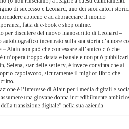
mo (o non riusciamo) a reagire a questi cambiamenti.
igino di successo e Leonard, uno dei suoi autori storici
omprendere appieno e ad abbracciare il mondo
poranea, fatta di e-book e shop online.
o per discutere del nuovo manoscritto di Leonard –
autobiografico incentrato sulla sua storia d’amore c
e – Alain non può che confessare all’amico ciò che
 è un’opera troppo datata e banale e non può pubblicarl
, Selena, star delle serie tv, è invece convinta che si
proprio capolavoro, sicuramente il miglior libro che
critto.
zione è l’interesse di Alain per i media digitali e socia
d assumere una giovane donna incredibilmente ambizio
della transizione digitale” nella sua azienda…