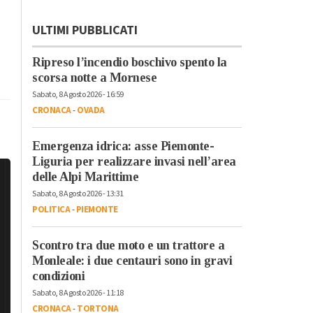
ULTIMI PUBBLICATI
Ripreso l’incendio boschivo spento la
scorsa notte a Mornese
Sabato, 8 Agosto 2026 - 16:59
CRONACA
-
OVADA
Emergenza idrica: asse Piemonte-
Liguria per realizzare invasi nell’area
delle Alpi Marittime
Sabato, 8 Agosto 2026 - 13:31
POLITICA
-
PIEMONTE
Scontro tra due moto e un trattore a
Monleale: i due centauri sono in gravi
condizioni
Sabato, 8 Agosto 2026 - 11:18
CRONACA
-
TORTONA