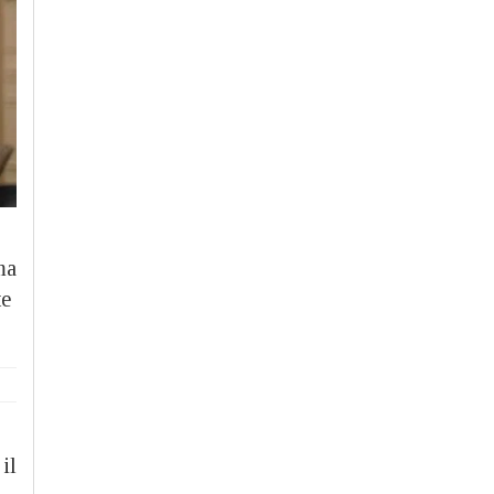
ma
te
il