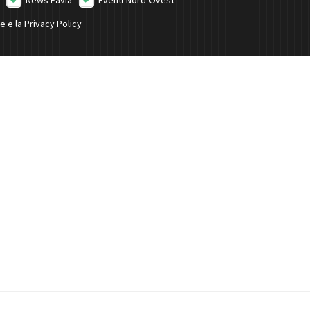
News Pavia
Eventi Nord-Ovest
ne e la
Privacy Policy