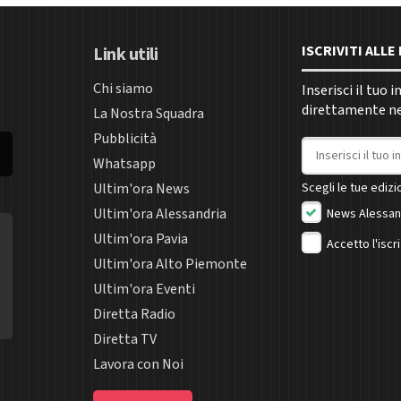
ISCRIVITI ALL
Link utili
Chi siamo
Inserisci il tuo 
direttamente nel
La Nostra Squadra
Pubblicità
Indirizzo email
Whatsapp
Ultim'ora News
Scegli le tue edizio
Ultim'ora Alessandria
News Alessan
Ultim'ora Pavia
Accetto l'iscr
Ultim'ora Alto Piemonte
Ultim'ora Eventi
Diretta Radio
Diretta TV
Lavora con Noi