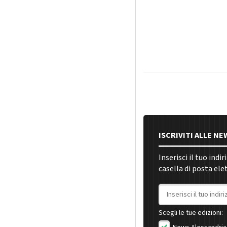
ISCRIVITI ALLE N
Inserisci il tuo indi
casella di posta ele
Indirizzo email
Scegli le tue edizioni: