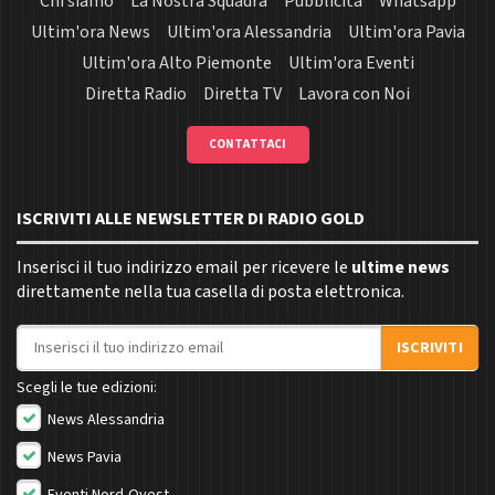
Chi siamo
La Nostra Squadra
Pubblicità
Whatsapp
Ultim'ora News
Ultim'ora Alessandria
Ultim'ora Pavia
Ultim'ora Alto Piemonte
Ultim'ora Eventi
Diretta Radio
Diretta TV
Lavora con Noi
CONTATTACI
ISCRIVITI ALLE NEWSLETTER DI RADIO GOLD
Inserisci il tuo indirizzo email per ricevere le
ultime news
direttamente nella tua casella di posta elettronica.
Indirizzo email
ISCRIVITI
Scegli le tue edizioni:
News Alessandria
News Pavia