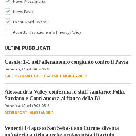
News Alessandria
News Pavia
Eventi Nord-Ovest
Accetto l'iscrizione e la
Privacy Policy
ULTIMI PUBBLICATI
Casale: 1-1 nell’allenamento congiunto contro il Pavia
Domenica, 9 Agosto 2026 - 05:21
CALCIO
-
CASALE CALCIO
-
CASALE MONFERRATO
Alessandria Volley conferma lo staff sanitario: Polla,
Sardano e Conti ancora al fianco della B1
Domenica, 9 Agosto 2026 - 05:13
ALTRI SPORT
-
ALESSANDRIA
Venerdì 14 agosto San Sebastiano Curone diventa
un’osteria a cielo aperto: protagonista il tartufo