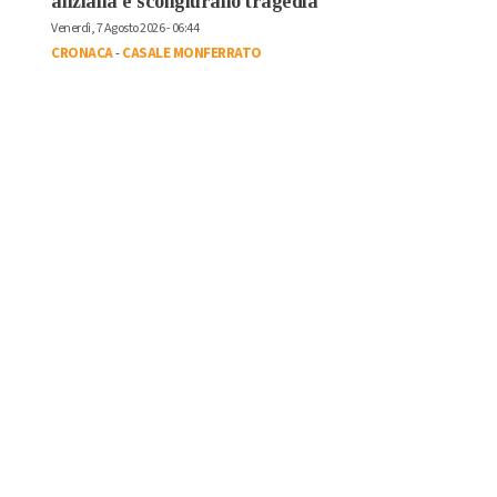
anziana e scongiurano tragedia
Venerdì, 7 Agosto 2026 - 06:44
CRONACA
-
CASALE MONFERRATO