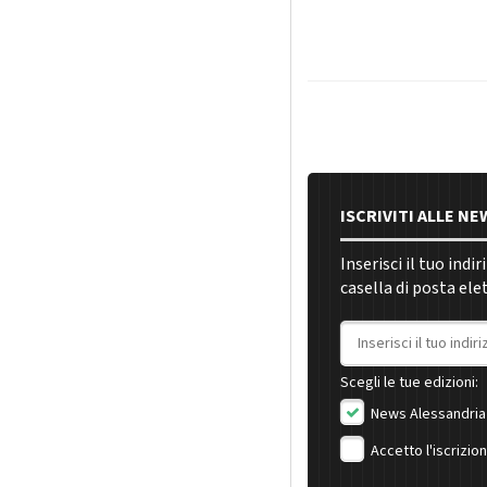
ISCRIVITI ALLE N
Inserisci il tuo indi
casella di posta ele
Indirizzo email
Scegli le tue edizioni:
News Alessandria
Accetto l'iscrizio