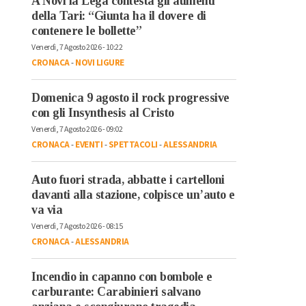
A Novi la Lega contesta gli aumenti
della Tari: “Giunta ha il dovere di
contenere le bollette”
Venerdì, 7 Agosto 2026 - 10:22
CRONACA
-
NOVI LIGURE
Domenica 9 agosto il rock progressive
con gli Insynthesis al Cristo
Venerdì, 7 Agosto 2026 - 09:02
CRONACA
-
EVENTI
-
SPETTACOLI
-
ALESSANDRIA
Auto fuori strada, abbatte i cartelloni
davanti alla stazione, colpisce un’auto e
va via
Venerdì, 7 Agosto 2026 - 08:15
CRONACA
-
ALESSANDRIA
Incendio in capanno con bombole e
carburante: Carabinieri salvano