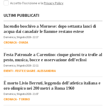
Accetto l'iscrizione e la
Privacy Policy
ULTIMI PUBBLICATI
Incendio boschivo a Mornese: dopo settanta lanci di
acqua dai canadair le fiamme restano estese
Domenica, 9 Agosto 2026 - 22:17
CRONACA
-
OVADA
Festa Patronale a Carentino: cinque giorni tra trofie al
pesto, musica, bocce e osservazione dell’eclissi
Domenica, 9 Agosto 2026 - 22:11
EVENTI
-
FESTE E SAGRE
-
ALESSANDRIA
È morto Livio Berruti, leggenda dell’atletica italiana e
oro olimpico nei 200 metri a Roma 1960
Domenica, 9 Agosto 2026 - 21:07
CRONACA
-
TORINO