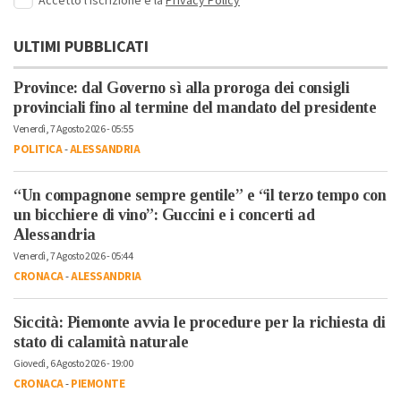
Accetto l'iscrizione e la
Privacy Policy
ULTIMI PUBBLICATI
Province: dal Governo sì alla proroga dei consigli
provinciali fino al termine del mandato del presidente
Venerdì, 7 Agosto 2026 - 05:55
POLITICA
-
ALESSANDRIA
“Un compagnone sempre gentile” e “il terzo tempo con
un bicchiere di vino”: Guccini e i concerti ad
Alessandria
Venerdì, 7 Agosto 2026 - 05:44
CRONACA
-
ALESSANDRIA
Siccità: Piemonte avvia le procedure per la richiesta di
stato di calamità naturale
Giovedì, 6 Agosto 2026 - 19:00
CRONACA
-
PIEMONTE