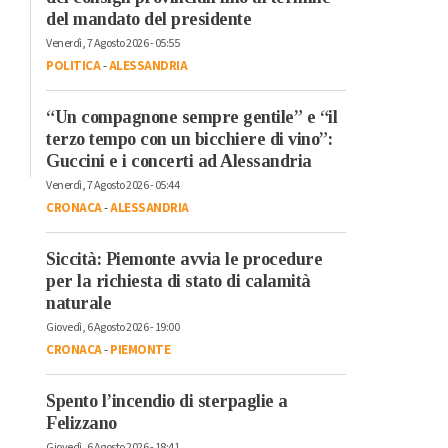
del mandato del presidente
Venerdì, 7 Agosto 2026 - 05:55
POLITICA
-
ALESSANDRIA
“Un compagnone sempre gentile” e “il
terzo tempo con un bicchiere di vino”:
Guccini e i concerti ad Alessandria
Venerdì, 7 Agosto 2026 - 05:44
CRONACA
-
ALESSANDRIA
Siccità: Piemonte avvia le procedure
per la richiesta di stato di calamità
naturale
Giovedì, 6 Agosto 2026 - 19:00
CRONACA
-
PIEMONTE
Spento l’incendio di sterpaglie a
Felizzano
Giovedì, 6 Agosto 2026 - 18:41