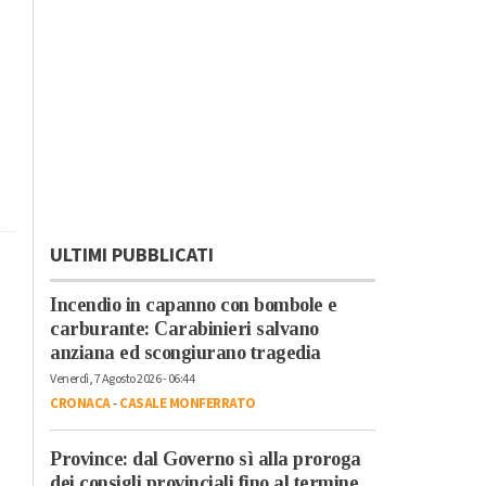
ULTIMI PUBBLICATI
Incendio in capanno con bombole e
carburante: Carabinieri salvano
anziana ed scongiurano tragedia
Venerdì, 7 Agosto 2026 - 06:44
CRONACA
-
CASALE MONFERRATO
Province: dal Governo sì alla proroga
dei consigli provinciali fino al termine