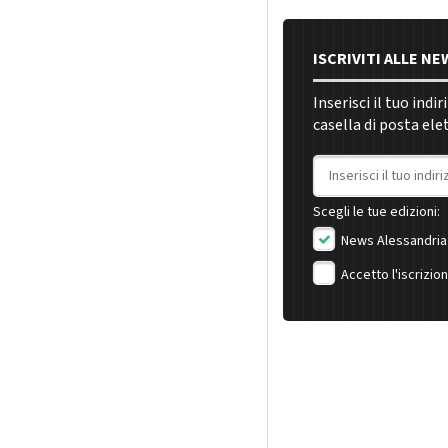
ISCRIVITI ALLE N
Inserisci il tuo indi
casella di posta ele
Indirizzo email
Scegli le tue edizioni:
News Alessandria
Accetto l'iscrizio