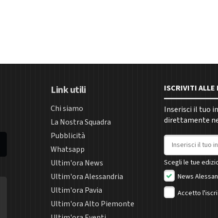
ISCRIVITI ALL
Link utili
Chi siamo
Inserisci il tuo 
direttamente nel
La Nostra Squadra
Pubblicità
Indirizzo email
Whatsapp
Ultim'ora News
Scegli le tue edizio
Ultim'ora Alessandria
News Alessan
Ultim'ora Pavia
Accetto l'iscr
Ultim'ora Alto Piemonte
Ultim'ora Eventi