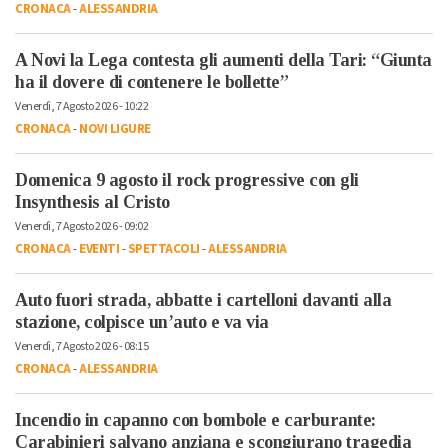
CRONACA
-
ALESSANDRIA
A Novi la Lega contesta gli aumenti della Tari: “Giunta
ha il dovere di contenere le bollette”
Venerdì, 7 Agosto 2026 - 10:22
CRONACA
-
NOVI LIGURE
Domenica 9 agosto il rock progressive con gli
Insynthesis al Cristo
Venerdì, 7 Agosto 2026 - 09:02
CRONACA
-
EVENTI
-
SPETTACOLI
-
ALESSANDRIA
Auto fuori strada, abbatte i cartelloni davanti alla
stazione, colpisce un’auto e va via
Venerdì, 7 Agosto 2026 - 08:15
CRONACA
-
ALESSANDRIA
Incendio in capanno con bombole e carburante:
Carabinieri salvano anziana e scongiurano tragedia