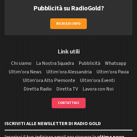
Pubblicità su RadioGold?
RICHIEDI INFO
Link utili
Chi siamo
La Nostra Squadra
Pubblicità
Whatsapp
Ultim'ora News
Ultim'ora Alessandria
Ultim'ora Pavia
Ultim'ora Alto Piemonte
Ultim'ora Eventi
Diretta Radio
Diretta TV
Lavora con Noi
CONTATTACI
ISCRIVITI ALLE NEWSLETTER DI RADIO GOLD
Inserisci il tuo indirizzo email per ricevere le
ultime news