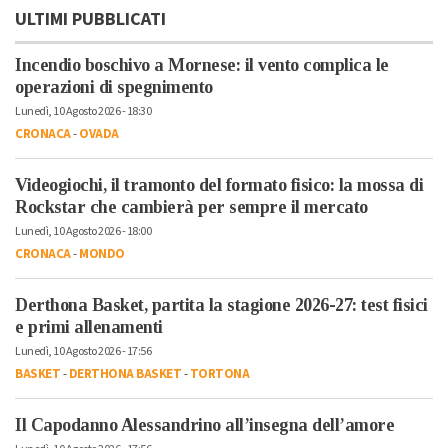
ULTIMI PUBBLICATI
Incendio boschivo a Mornese: il vento complica le
operazioni di spegnimento
Lunedì, 10 Agosto 2026 - 18:30
CRONACA
-
OVADA
Videogiochi, il tramonto del formato fisico: la mossa di
Rockstar che cambierà per sempre il mercato
Lunedì, 10 Agosto 2026 - 18:00
CRONACA
-
MONDO
Derthona Basket, partita la stagione 2026-27: test fisici
e primi allenamenti
Lunedì, 10 Agosto 2026 - 17:56
BASKET
-
DERTHONA BASKET
-
TORTONA
Il Capodanno Alessandrino all’insegna dell’amore