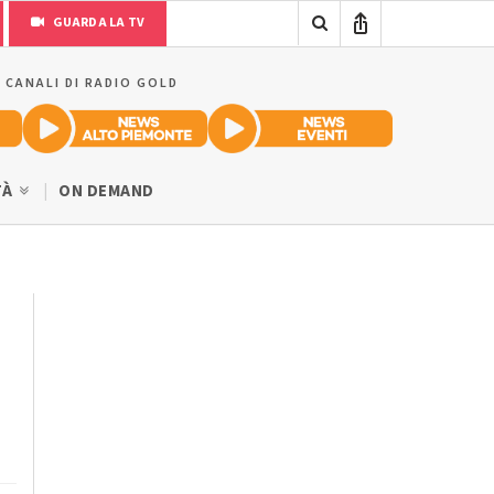
GUARDA LA TV
I CANALI DI RADIO GOLD
TÀ
ON DEMAND