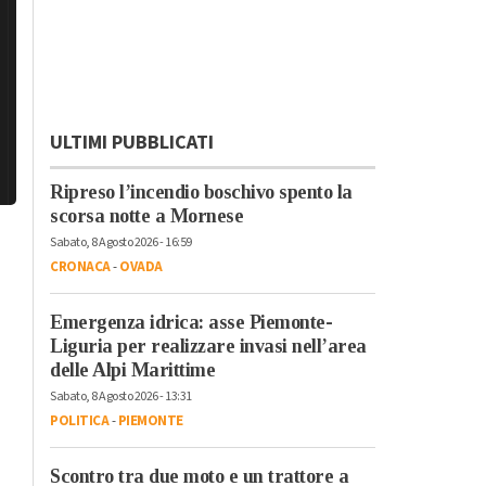
ULTIMI PUBBLICATI
Ripreso l’incendio boschivo spento la
scorsa notte a Mornese
Sabato, 8 Agosto 2026 - 16:59
CRONACA
-
OVADA
Emergenza idrica: asse Piemonte-
Liguria per realizzare invasi nell’area
delle Alpi Marittime
Sabato, 8 Agosto 2026 - 13:31
POLITICA
-
PIEMONTE
Scontro tra due moto e un trattore a