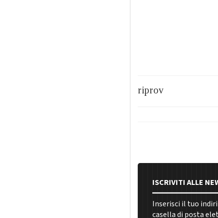
riprov
ISCRIVITI ALLE N
Inserisci il tuo indi
casella di posta ele