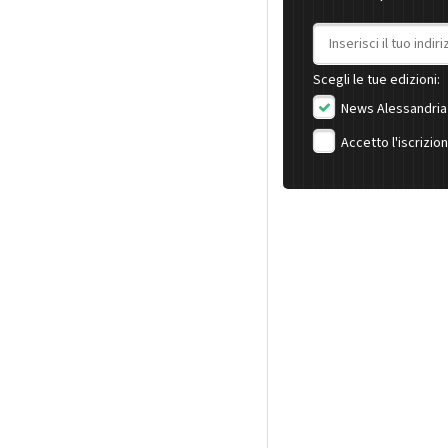
Indirizzo email
Scegli le tue edizioni:
News Alessandria
Accetto l'iscrizio