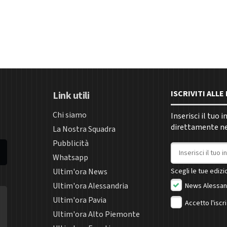
ISCRIVITI ALL
Link utili
Chi siamo
Inserisci il tuo 
direttamente nel
La Nostra Squadra
Pubblicità
Indirizzo email
Whatsapp
Ultim'ora News
Scegli le tue edizio
Ultim'ora Alessandria
News Alessan
Ultim'ora Pavia
Accetto l'iscr
Ultim'ora Alto Piemonte