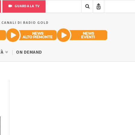
GUARDA LA TV
I CANALI DI RADIO GOLD
TÀ
ON DEMAND