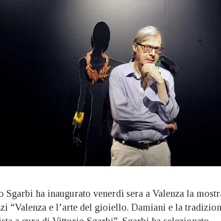
Sgarbi ha inaugurato venerdì sera a Valenza la mostr
zi “Valenza e l’arte del gioiello. Damiani e la tradizio
ista a cura di Vittorio Sgarbi”. Sgarbi ha selezionato,