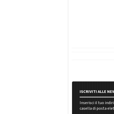
ISCRIVITI ALLE N
Inserisci il tuo indi
casella di posta ele