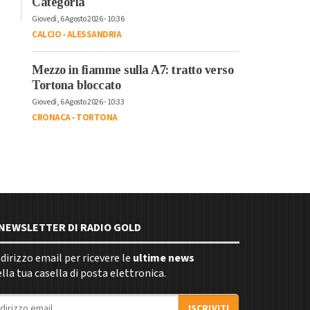
Categoria
Giovedì, 6 Agosto 2026 - 10:36
CALCIO
-
ALESSANDRIA
Mezzo in fiamme sulla A7: tratto verso
Tortona bloccato
Giovedì, 6 Agosto 2026 - 10:33
CRONACA
-
TORTONA
E NEWSLETTER DI RADIO GOLD
indirizzo email per ricevere le
ultime news
la tua casella di posta elettronica.
ISCRIVITI