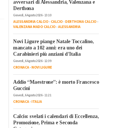
avversari di Alessandria, Valenzana e
Derthona
Giovedì, 6 Agosto 2026 - 13:10
ALESSANDRIA CALCIO
-
CALCIO
-
DERTHONA CALCIO
-
VALENZANA MADO CALCIO
-
ALESSANDRIA
Novi Ligure piange Natale Toccalino,
mancato a 102 anni: era uno dei
Carabinieri più anziani d’Italia
Giovedì, 6 Agosto 2026 - 12:39
CRONACA
-
NOVI LIGURE
Addio “Maestrone”: è morto Francesco
Guccini
Giovedì, 6 Agosto 2026 - 11:21
CRONACA
-
ITALIA
Calcio: svelati i calendari di Eccellenza,
Promozione, Prima e Seconda