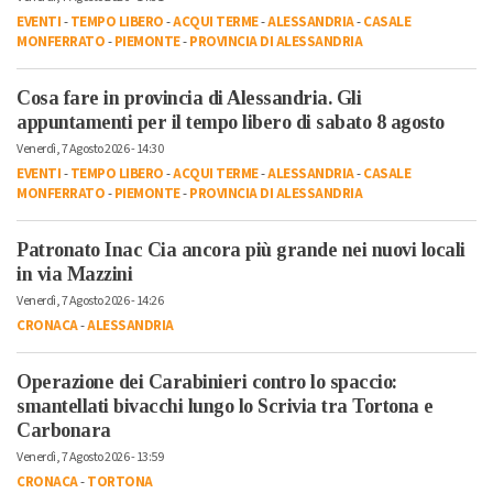
EVENTI
-
TEMPO LIBERO
-
ACQUI TERME
-
ALESSANDRIA
-
CASALE
MONFERRATO
-
PIEMONTE
-
PROVINCIA DI ALESSANDRIA
Cosa fare in provincia di Alessandria. Gli
appuntamenti per il tempo libero di sabato 8 agosto
Venerdì, 7 Agosto 2026 - 14:30
EVENTI
-
TEMPO LIBERO
-
ACQUI TERME
-
ALESSANDRIA
-
CASALE
MONFERRATO
-
PIEMONTE
-
PROVINCIA DI ALESSANDRIA
Patronato Inac Cia ancora più grande nei nuovi locali
in via Mazzini
Venerdì, 7 Agosto 2026 - 14:26
CRONACA
-
ALESSANDRIA
Operazione dei Carabinieri contro lo spaccio:
smantellati bivacchi lungo lo Scrivia tra Tortona e
Carbonara
Venerdì, 7 Agosto 2026 - 13:59
CRONACA
-
TORTONA