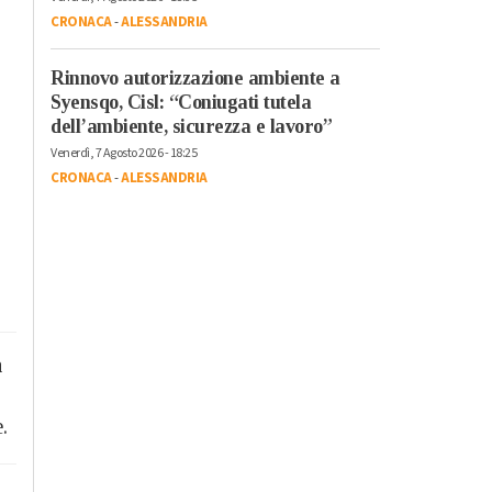
CRONACA
-
ALESSANDRIA
Rinnovo autorizzazione ambiente a
Syensqo, Cisl: “Coniugati tutela
dell’ambiente, sicurezza e lavoro”
Venerdì, 7 Agosto 2026 - 18:25
CRONACA
-
ALESSANDRIA
a
.