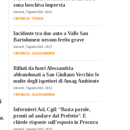
zona boschiva impervia
Venerdì, 7 Agosto 2026 - 20:01
CRONACA
-
OVADA
Incidente tra due auto a Valle San
Bartolomeo: nessun ferito grave
Venerdì, 7 Agosto 2026 - 19:27
CRONACA
-
ALESSANDRIA
Rifiuti da fuori Alessandria
abbandonati a San Giuliano Vecchio: le
multe degli ispettori di Amag Ambiente
Venerdì, 7 Agosto 2026 - 18:51
CRONACA
-
ALESSANDRIA
i
Infermieri Asl, Cgil: “Basta parole,
pronti ad andare dal Prefetto”. E
a.
chiede risposte sull’esposto in Procura
Venerdì, 7 Agosto 2026 - 18:35