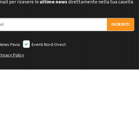
email per ricevere le
ultime news
direttamente nella tua casella
ISCRIVITI
News Pavia
Eventi Nord-Ovest
Privacy Policy