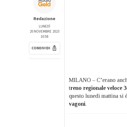
Redazione
LUNEDÌ
20 NOVEMBRE 2023
10:58
CONDIVIDI
MILANO – C’erano anch
t
reno regionale veloce 3
questo lunedì mattina si 
vagoni
.