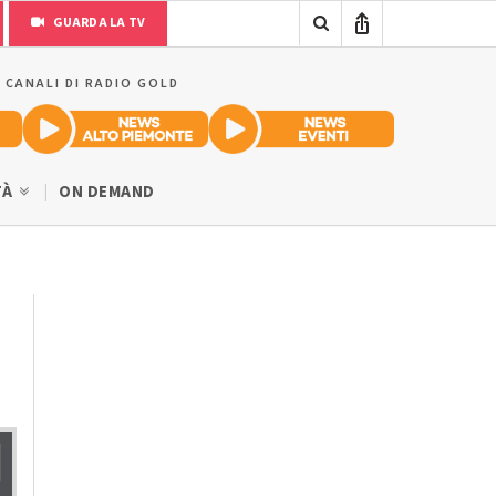
GUARDA LA TV
I CANALI DI RADIO GOLD
TÀ
ON DEMAND