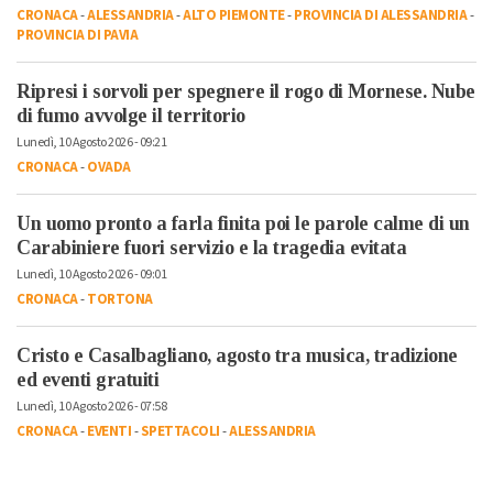
CRONACA
-
ALESSANDRIA
-
ALTO PIEMONTE
-
PROVINCIA DI ALESSANDRIA
-
PROVINCIA DI PAVIA
Ripresi i sorvoli per spegnere il rogo di Mornese. Nube
di fumo avvolge il territorio
Lunedì, 10 Agosto 2026 - 09:21
CRONACA
-
OVADA
Un uomo pronto a farla finita poi le parole calme di un
Carabiniere fuori servizio e la tragedia evitata
Lunedì, 10 Agosto 2026 - 09:01
CRONACA
-
TORTONA
Cristo e Casalbagliano, agosto tra musica, tradizione
ed eventi gratuiti
Lunedì, 10 Agosto 2026 - 07:58
CRONACA
-
EVENTI
-
SPETTACOLI
-
ALESSANDRIA