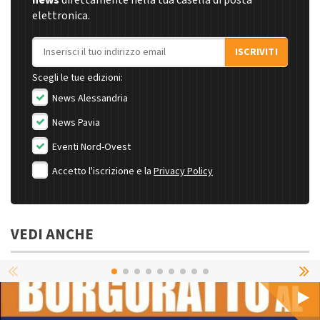
news
direttamente nella tua casella di posta
elettronica.
Indirizzo email
ISCRIVITI
Scegli le tue edizioni:
News Alessandria
News Pavia
Eventi Nord-Ovest
Accetto l'iscrizione e la
Privacy Policy
VEDI ANCHE