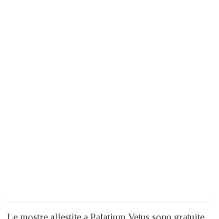
Le mostre allestite a Palatium Vetus sono gratuite,