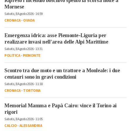
Ripreso l’incendio boschivo spento la scorsa notte a
Mornese
Sabato, 8 Agosto 2026 - 16:59
CRONACA
-
OVADA
Emergenza idrica: asse Piemonte-Liguria per
realizzare invasi nell’area delle Alpi Marittime
Sabato, 8 Agosto 2026 - 13:31
POLITICA
-
PIEMONTE
Scontro tra due moto e un trattore a Monleale: i due
centauri sono in gravi condizioni
Sabato, 8 Agosto 2026 - 11:18
CRONACA
-
TORTONA
Memorial Mamma e Papà Cairo: vince il Torino ai
rigori
Sabato, 8 Agosto 2026 - 11:05
CALCIO
-
ALESSANDRIA