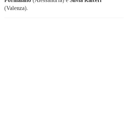
Formaiano
(Alessandria) e
Silvia Raiteri
(Valenza).