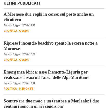
ULTIMI PUBBLICATI
A Mornese due roghi in corso: sul posto anche un
elicottero
Sabato, 8 Agosto 2026 - 19:47
CRONACA
-
OVADA
Ripreso l’incendio boschivo spento la scorsa notte a
Mornese
Sabato, 8 Agosto 2026 - 16:59
CRONACA
-
OVADA
Emergenza idrica: asse Piemonte-Liguria per
realizzare invasi nell’area delle Alpi Marittime
Sabato, 8 Agosto 2026 - 13:31
POLITICA
-
PIEMONTE
Scontro tra due moto e un trattore a Monleale: i due
centauri sono in gravi condizioni