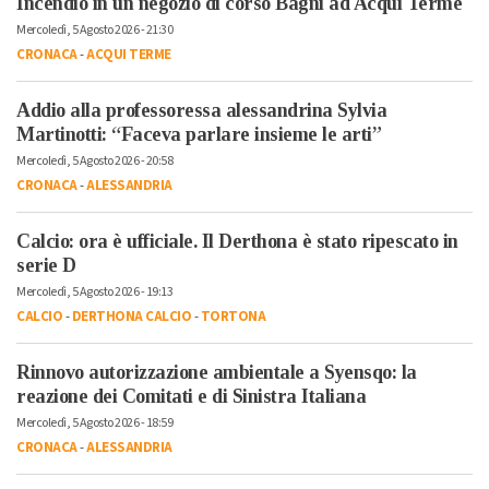
Incendio in un negozio di corso Bagni ad Acqui Terme
Mercoledì, 5 Agosto 2026 - 21:30
CRONACA
-
ACQUI TERME
Addio alla professoressa alessandrina Sylvia
Martinotti: “Faceva parlare insieme le arti”
Mercoledì, 5 Agosto 2026 - 20:58
CRONACA
-
ALESSANDRIA
Calcio: ora è ufficiale. Il Derthona è stato ripescato in
serie D
Mercoledì, 5 Agosto 2026 - 19:13
CALCIO
-
DERTHONA CALCIO
-
TORTONA
Rinnovo autorizzazione ambientale a Syensqo: la
reazione dei Comitati e di Sinistra Italiana
Mercoledì, 5 Agosto 2026 - 18:59
CRONACA
-
ALESSANDRIA