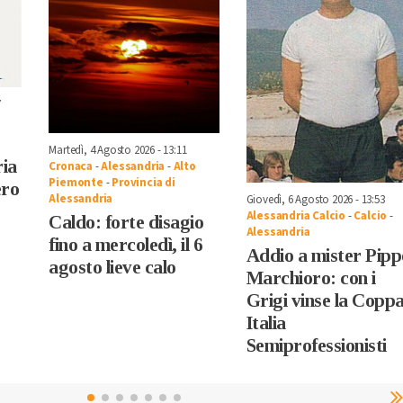
7
Martedì, 4 Agosto 2026 - 13:11
ria
Cronaca
-
Alessandria
-
Alto
Piemonte
-
Provincia di
ero
Alessandria
Giovedì, 6 Agosto 2026 - 13:53
Alessandria Calcio
-
Calcio
-
Caldo: forte disagio
Alessandria
fino a mercoledì, il 6
Addio a mister Pipp
agosto lieve calo
Marchioro: con i
Grigi vinse la Copp
Italia
Semiprofessionisti