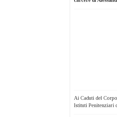
carcere di Alessand
Ai Caduti del Corpo
Istituti Penitenziar