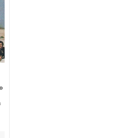
Venerdì, 24 Luglio 2026 - 05:56
Martedì, 4 Agosto 2026 - 09:49
Cronaca
-
Alessandria
Cronaca
-
Alessandria
Entro fine estate
Giuramento Allievi
nuova area pedonale
Polizia di Stato: da
in piazza Libertà:
Campobasso
o
botta e risposta
collegamento anche
Comune-Forza Italia
con Alessandria
a