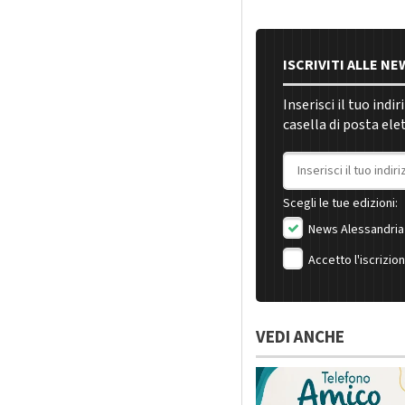
ISCRIVITI ALLE N
Inserisci il tuo indi
casella di posta ele
Indirizzo email
Scegli le tue edizioni:
News Alessandria
Accetto l'iscrizio
VEDI ANCHE