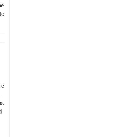
ne
to
re
l
o
.
i