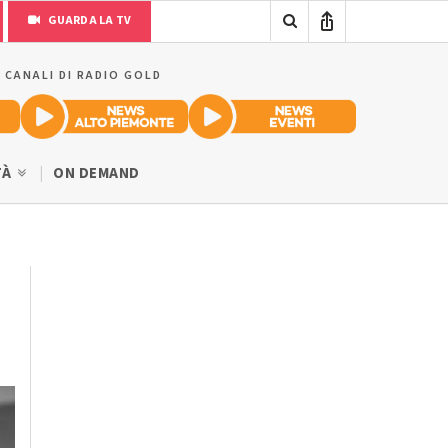
GUARDA LA TV
I CANALI DI RADIO GOLD
TÀ
ON DEMAND