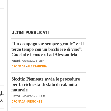
ULTIMI PUBBLICATI
“Un compagnone sempre gentile” e “il
terzo tempo con un bicchiere di vino”:
Guccini e i concerti ad Alessandria
Venerdì, 7 Agosto 2026 - 05:44
CRONACA
-
ALESSANDRIA
Siccità: Piemonte avvia le procedure
per la richiesta di stato di calamità
naturale
li
Giovedì, 6 Agosto 2026 - 19:00
o.
CRONACA
-
PIEMONTE