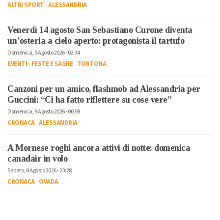
ALTRI SPORT
-
ALESSANDRIA
Venerdì 14 agosto San Sebastiano Curone diventa
un’osteria a cielo aperto: protagonista il tartufo
Domenica, 9 Agosto 2026 - 02:34
EVENTI
-
FESTE E SAGRE
-
TORTONA
Canzoni per un amico, flashmob ad Alessandria per
Guccini: “Ci ha fatto riflettere su cose vere”
Domenica, 9 Agosto 2026 - 00:59
CRONACA
-
ALESSANDRIA
A Mornese roghi ancora attivi di notte: domenica
canadair in volo
Sabato, 8 Agosto 2026 - 23:28
CRONACA
-
OVADA