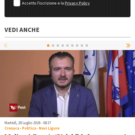
Accetto l'iscrizione e la
Privacy Policy
VEDI ANCHE
Martedì, 28 Luglio 2026 - 08:37
Cronaca
-
Politica
-
Novi Ligure