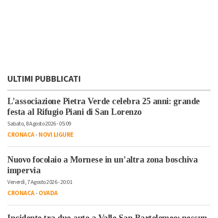
ULTIMI PUBBLICATI
L’associazione Pietra Verde celebra 25 anni: grande
festa al Rifugio Piani di San Lorenzo
Sabato, 8 Agosto 2026 - 05:09
CRONACA
-
NOVI LIGURE
Nuovo focolaio a Mornese in un’altra zona boschiva
impervia
Venerdì, 7 Agosto 2026 - 20:01
CRONACA
-
OVADA
Incidente tra due auto a Valle San Bartolomeo: nessun