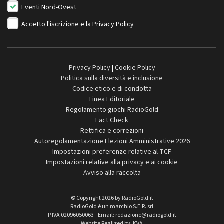
Eventi Nord-Ovest
Accetto l'iscrizione e la
Privacy Policy
Privacy Policy
|
Cookie Policy
Politica sulla diversità e inclusione
Codice etico e di condotta
Linea Editoriale
Regolamento giochi RadioGold
Fact Check
Rettifica e correzioni
Autoregolamentazione Elezioni Amministrative 2026
Impostazioni preferenze relative al TCF
Impostazioni relative alla privacy e ai cookie
Avviso alla raccolta
© Copyright 2026 by
RadioGold.it
RadioGold è un marchio S.E.R. srl
P.IVA 02096050063 - Email:
redazione@radiogold.it
Website Realized by:
KVA