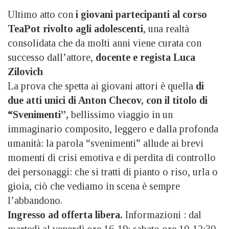
Ultimo atto con
i giovani partecipanti al corso
TeaPot rivolto agli adolescenti
, una realtà
consolidata che da molti anni viene curata con
successo dall’attore,
docente e regista Luca
Zilovich
La prova che spetta ai giovani attori è quella
di
due atti unici di Anton Checov, con il titolo di
“Svenimenti”,
bellissimo viaggio in un
immaginario composito, leggero e dalla profonda
umanità: la parola “svenimenti” allude ai brevi
momenti di crisi emotiva e di perdita di controllo
dei personaggi: che si tratti di pianto o riso, urla o
gioia, ciò che vediamo in scena è sempre
l’abbandono.
Ingresso ad offerta libera.
Informazioni : dal
martedì al venerdì ore 16-19; sabato ore 10-12:30