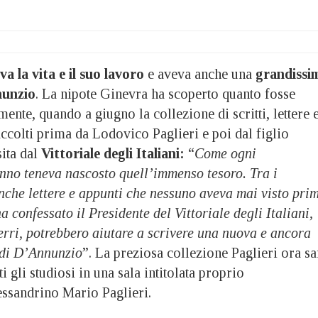
a la vita e il suo lavoro
e aveva anche una
grandissi
nunzio
. La nipote Ginevra ha scoperto quanto fosse
ente, quando a giugno la collezione di scritti, lettere 
accolti prima da Lodovico Paglieri e poi dal figlio
ita dal
Vittoriale degli Italiani:
“
Come ogni
onno teneva nascosto quell’immenso tesoro. Tra i
nche lettere e appunti che nessuno aveva mai visto pri
a confessato il Presidente del Vittoriale degli Italiani,
ri, potrebbero aiutare a scrivere una nuova e ancora
 di D’Annunzio
”. La preziosa collezione Paglieri ora sa
ti gli studiosi in una sala intitolata proprio
essandrino Mario Paglieri.