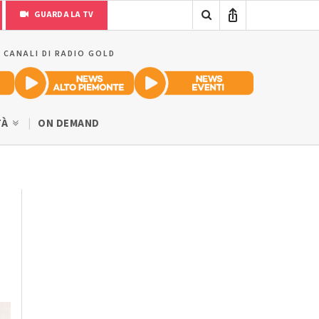
GUARDA LA TV
I CANALI DI RADIO GOLD
TÀ
ON DEMAND