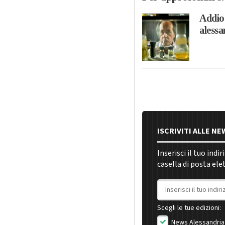
Addio 
alessa
ISCRIVITI ALLE N
Inserisci il tuo indi
casella di posta ele
Indirizzo email
Scegli le tue edizioni:
News Alessandria