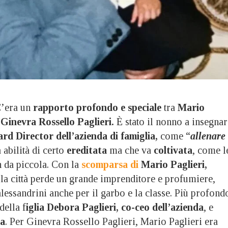
’era un
rapporto profondo e speciale
tra
Mario
e Ginevra Rossello Paglieri.
È stato il nonno a insegnar
rd Director dell’azienda di famiglia,
come “
allenare 
 abilità di certo
ereditata
ma che va
coltivata
, come l
n da piccola. Con la
scomparsa di
Mario Paglieri,
la città perde un grande imprenditore e profumiere,
alessandrini anche per il garbo e la classe. Più profond
della f
iglia Debora Paglieri, co-ceo dell’azienda
, e
ra
. Per Ginevra Rossello Paglieri, Mario Paglieri era