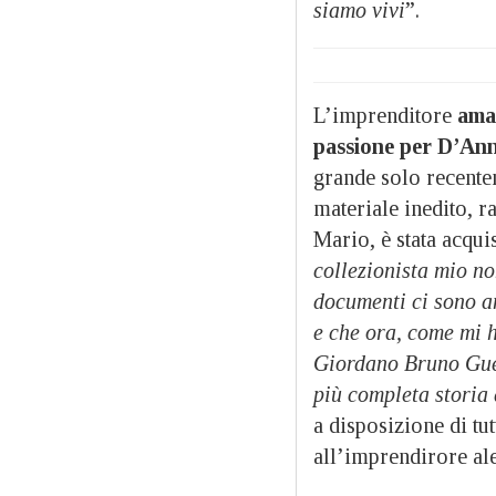
siamo vivi
”.
L’imprenditore
amav
passione per D’An
grande solo recentem
materiale inedito, r
Mario, è stata acquis
collezionista mio n
documenti ci sono a
e che ora, come mi h
Giordano Bruno Guer
più completa storia
a disposizione di tut
all’imprendirore al