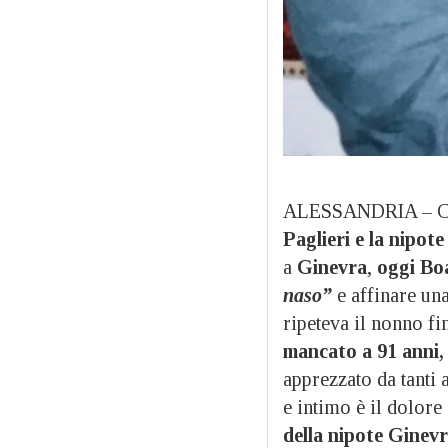
ALESSANDRIA – C
Paglieri e la nipot
a
Ginevra
,
oggi Boa
naso”
e affinare una
ripeteva il nonno fi
mancato a 91 anni,
apprezzato da tanti 
e intimo è il dolore 
della nipote Ginev