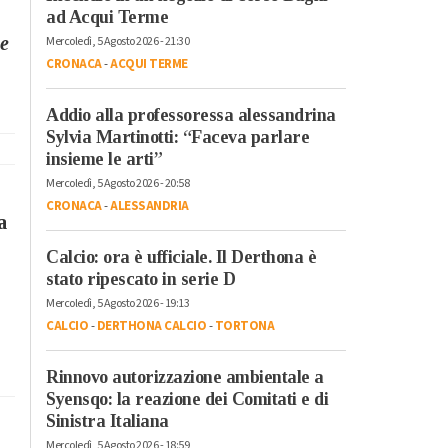
ad Acqui Terme
e
Mercoledì, 5 Agosto 2026 - 21:30
CRONACA
-
ACQUI TERME
Addio alla professoressa alessandrina
Sylvia Martinotti: “Faceva parlare
insieme le arti”
Mercoledì, 5 Agosto 2026 - 20:58
CRONACA
-
ALESSANDRIA
a
Calcio: ora è ufficiale. Il Derthona è
stato ripescato in serie D
Mercoledì, 5 Agosto 2026 - 19:13
CALCIO
-
DERTHONA CALCIO
-
TORTONA
Rinnovo autorizzazione ambientale a
Syensqo: la reazione dei Comitati e di
Sinistra Italiana
Mercoledì, 5 Agosto 2026 - 18:59