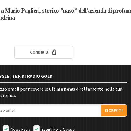
a Mario Paglieri, storico “naso” dell’azienda di profum
ndrina
CONDIVIDI
EWSLETTER DI RADIO GOLD
rizzo email per ricevere le
ultime news
direttamente nella tua
ttronica.
ISCRIVITI
News Pavia
Eventi Nord-Ovest