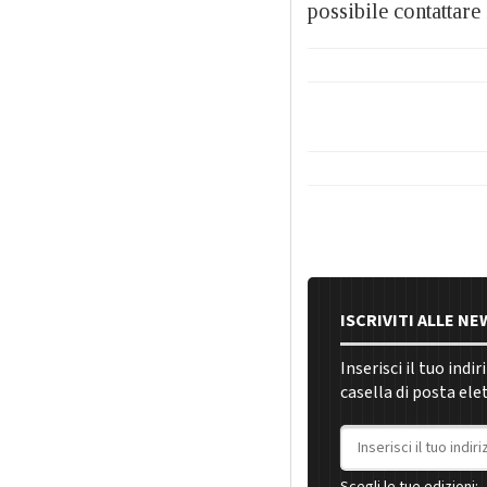
possibile contattare
ISCRIVITI ALLE N
Inserisci il tuo indi
casella di posta ele
Indirizzo email
Scegli le tue edizioni: