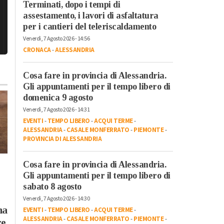
Terminati, dopo i tempi di
assestamento, i lavori di asfaltatura
per i cantieri del teleriscaldamento
Venerdì, 7 Agosto 2026 - 14:56
CRONACA
-
ALESSANDRIA
Cosa fare in provincia di Alessandria.
Gli appuntamenti per il tempo libero di
domenica 9 agosto
Venerdì, 7 Agosto 2026 - 14:31
EVENTI
-
TEMPO LIBERO
-
ACQUI TERME
-
ALESSANDRIA
-
CASALE MONFERRATO
-
PIEMONTE
-
PROVINCIA DI ALESSANDRIA
Cosa fare in provincia di Alessandria.
Gli appuntamenti per il tempo libero di
sabato 8 agosto
Martedì, 28 Luglio 2026 - 17:13
Lunedì, 3 Agosto 2026 - 12:19
Venerdì, 7 Agosto 2026 - 14:30
Cronaca
-
Novi Ligure
-
Cronaca
-
Novi Ligure
ha
EVENTI
-
TEMPO LIBERO
-
ACQUI TERME
-
Provincia di Alessandria
In fiamme alloggio a
ALESSANDRIA
-
CASALE MONFERRATO
-
PIEMONTE
-
re