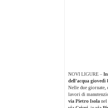
NOVI LIGURE –
In
dell’acqua
giovedì 
Nelle due giornate, 
lavori di manutenzio
via Pietro Isola
nel 
via Crispi,
in
via P