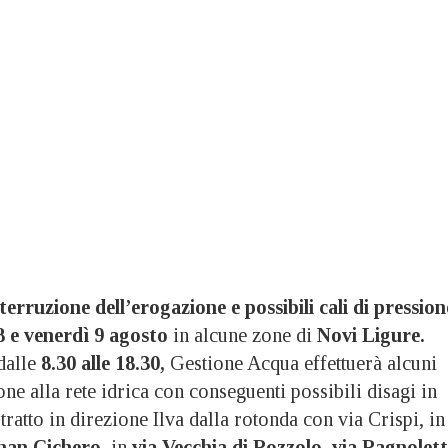
terruzione dell’erogazione e possibili cali di pression
8 e venerdì 9 agosto
in alcune zone di
Novi Ligure.
dalle
8.30 alle 18.30,
Gestione Acqua effettuerà alcuni
ne alla rete idrica con conseguenti possibili disagi in
tratto in direzione Ilva dalla rotonda con via Crispi, in
inan Cichero
, in
via Vecchia di Pozzolo
,
via Pagnolet