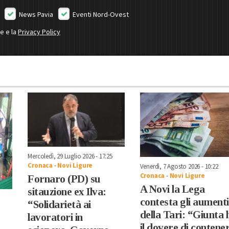
News Pavia
Eventi Nord-Ovest
ne e la
Privacy Policy
Mercoledì, 29 Luglio 2026 - 17:25
Cronaca
-
Novi Ligure
Venerdì, 7 Agosto 2026 - 10:22
Cronaca
-
Novi Ligure
Fornaro (PD) su
A Novi la Lega
sitauzione ex Ilva:
contesta gli aumenti
“Solidarietà ai
della Tari: “Giunta 
lavoratori in
il dovere di contene