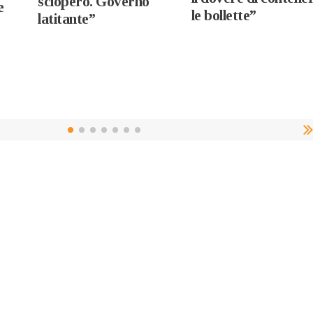
sciopero. Governo
e
le bollette”
latitante”