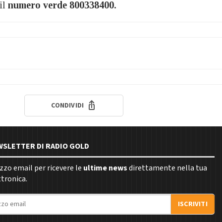
 il
numero verde 800338400.
CONDIVIDI
EWSLETTER DI RADIO GOLD
rizzo email per ricevere le
ultime news
direttamente nella tua
ttronica.
ISCRIVITI