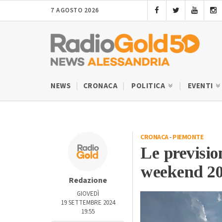
7 AGOSTO 2026
NEWS
CRONACA
POLITICA
EVENTI
CRONACA
-
PIEMONTE
Le previsio
weekend 20
Redazione
GIOVEDÌ
19 SETTEMBRE 2024
19:55