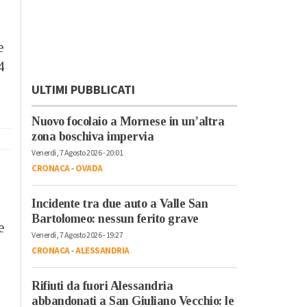
e
4
ULTIMI PUBBLICATI
Nuovo focolaio a Mornese in un’altra
zona boschiva impervia
Venerdì, 7 Agosto 2026 - 20:01
CRONACA
-
OVADA
Incidente tra due auto a Valle San
Bartolomeo: nessun ferito grave
e
Venerdì, 7 Agosto 2026 - 19:27
CRONACA
-
ALESSANDRIA
Rifiuti da fuori Alessandria
abbandonati a San Giuliano Vecchio: le
i