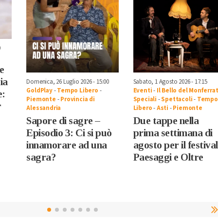
0
e
ia
Domenica, 26 Luglio 2026 - 15:00
Sabato, 1 Agosto 2026 - 17:15
GoldPlay
-
Tempo Libero
-
Eventi
-
Il Bello del Monferra
e:
Piemonte
-
Provincia di
Speciali
-
Spettacoli
-
Tempo
r
Alessandria
Libero
-
Asti
-
Piemonte
Sapore di sagre –
Due tappe nella
Episodio 3: Ci si può
prima settimana di
innamorare ad una
agosto per il festival
sagra?
Paesaggi e Oltre