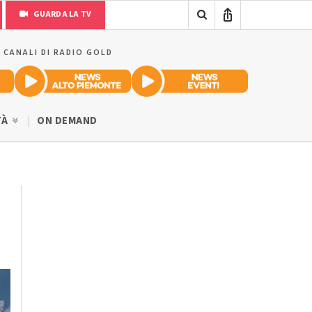
GUARDA LA TV
I CANALI DI RADIO GOLD
TÀ
ON DEMAND