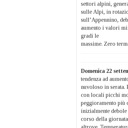
settori alpini, gene
sulle Alpi, in rotaz
sull’Appennino, debo
aumento i valori mi
gradi le
massime. Zero term
Domenica 22 sette
tendenza ad aumento
nuvoloso in serata. 
con locali picchi m
peggioramento più co
inizialmente debole 
corso della giornata
altrove. Temperature