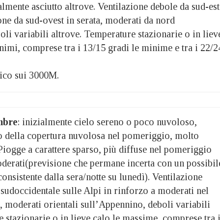
ralmente asciutto altrove. Ventilazione debole da sud-est
ione da sud-ovest in serata, moderati da nord
li variabili altrove. Temperature stazionarie o in liev
nimi, comprese tra i 13/15 gradi le minime e tra i 22/2
ico sui 3000M.
mbre
: inizialmente cielo sereno o poco nuvoloso,
 della copertura nuvolosa nel pomeriggio, molto
Piogge a carattere sparso, più diffuse nel pomeriggio
oderati(previsione che permane incerta con un possibil
nsistente dalla sera/notte su lunedì). Ventilazione
sudoccidentale sulle Alpi in rinforzo a moderati nel
, moderati orientali sull’Appennino, deboli variabili
 stazionarie o in lieve calo le massime, comprese tra 