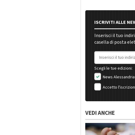
ISCRIVITI ALLE N
Inserisci il tuo indi
casella di posta ele
Indirizzo email
Scegli le tue edizioni:
News Alessandria
Accetto l'iscrizio
VEDI ANCHE