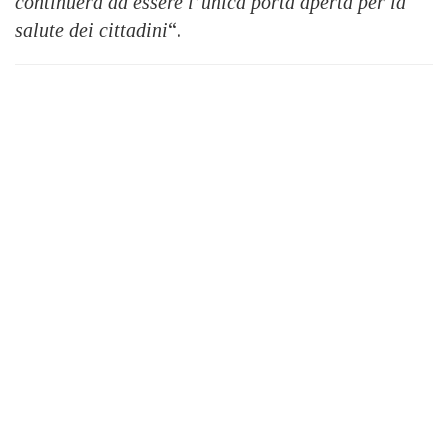
continuerà ad essere l’unica porta aperta per la
salute dei cittadini
“.