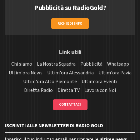
Pubblicità su RadioGold?
RICHIEDI INFO
Link utili
Chi siamo
La Nostra Squadra
Pubblicità
Whatsapp
Ultim'ora News
Ultim'ora Alessandria
Ultim'ora Pavia
Ultim'ora Alto Piemonte
Ultim'ora Eventi
Diretta Radio
Diretta TV
Lavora con Noi
CONTATTACI
ISCRIVITI ALLE NEWSLETTER DI RADIO GOLD
Inserisci il tuo indirizzo email per ricevere le
ultime news