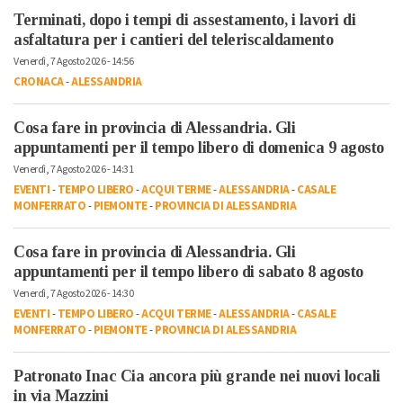
Terminati, dopo i tempi di assestamento, i lavori di
asfaltatura per i cantieri del teleriscaldamento
Venerdì, 7 Agosto 2026 - 14:56
CRONACA
-
ALESSANDRIA
Cosa fare in provincia di Alessandria. Gli
appuntamenti per il tempo libero di domenica 9 agosto
Venerdì, 7 Agosto 2026 - 14:31
EVENTI
-
TEMPO LIBERO
-
ACQUI TERME
-
ALESSANDRIA
-
CASALE
MONFERRATO
-
PIEMONTE
-
PROVINCIA DI ALESSANDRIA
Cosa fare in provincia di Alessandria. Gli
appuntamenti per il tempo libero di sabato 8 agosto
Venerdì, 7 Agosto 2026 - 14:30
EVENTI
-
TEMPO LIBERO
-
ACQUI TERME
-
ALESSANDRIA
-
CASALE
MONFERRATO
-
PIEMONTE
-
PROVINCIA DI ALESSANDRIA
Patronato Inac Cia ancora più grande nei nuovi locali
in via Mazzini