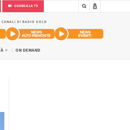
GUARDA LA TV
I CANALI DI RADIO GOLD
TÀ
ON DEMAND