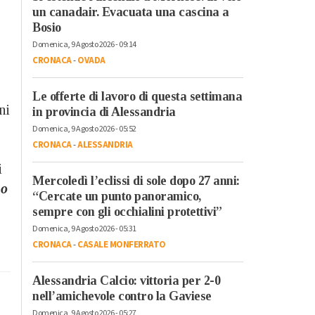
un canadair. Evacuata una cascina a
Bosio
Domenica, 9 Agosto 2026 - 09:14
CRONACA
-
OVADA
Le offerte di lavoro di questa settimana
ni
in provincia di Alessandria
Domenica, 9 Agosto 2026 - 05:52
CRONACA
-
ALESSANDRIA
i
Mercoledì l’eclissi di sole dopo 27 anni:
 o
“Cercate un punto panoramico,
sempre con gli occhialini protettivi”
Domenica, 9 Agosto 2026 - 05:31
CRONACA
-
CASALE MONFERRATO
Alessandria Calcio: vittoria per 2-0
nell’amichevole contro la Gaviese
Domenica, 9 Agosto 2026 - 05:27