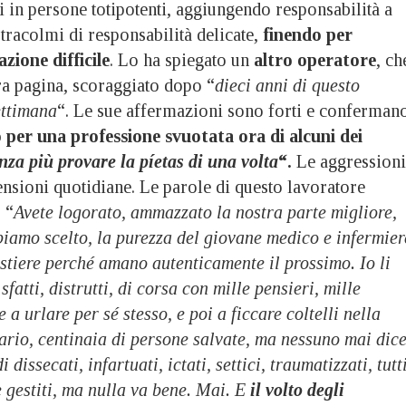
ri in persone totipotenti, aggiungendo responsabilità a
 stracolmi di responsabilità delicate,
finendo per
zione difficile
. Lo ha spiegato un
altro operatore
, ch
tra pagina, scoraggiato dopo “
dieci anni di questo
ettimana
“. Le sue affermazioni sono forti e conferman
per una professione svuotata ora di alcuni dei
nza più provare la píetas di una volta
“.
Le aggressioni
ensioni quotidiane. Le parole di questo lavoratore
 “
Avete logorato, ammazzato la nostra parte migliore,
biamo scelto, la purezza del giovane medico e infermier
stiere perché amano autenticamente il prossimo. Io li
fatti, distrutti, di corsa con mille pensieri, mille
e a urlare per sé stesso, e poi a ficcare coltelli nella
ario, centinaia di persone salvate, ma nessuno mai dic
 dissecati, infartuati, ictati, settici, traumatizzati, tutt
e gestiti, ma nulla va bene. Mai. E
il volto degli