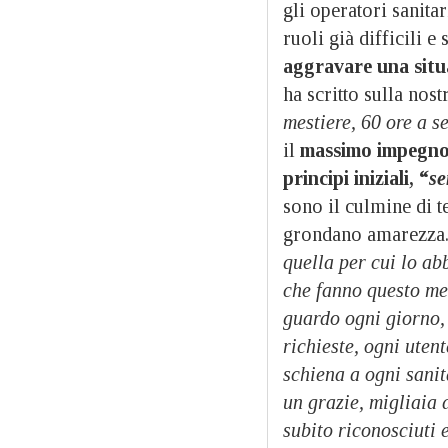
gli operatori sanita
ruoli già difficili e
aggravare una situa
ha scritto sulla nos
mestiere, 60 ore a s
il
massimo impegno 
principi iniziali, “
se
sono il culmine di t
grondano amarezza.
quella per cui lo ab
che fanno questo me
guardo ogni giorno, s
richieste, ogni utent
schiena a ogni sanit
un grazie, migliaia di
subito riconosciuti 