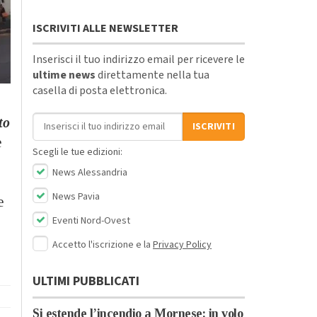
ISCRIVITI ALLE NEWSLETTER
Inserisci il tuo indirizzo email per ricevere le
ultime news
direttamente nella tua
casella di posta elettronica.
Indirizzo email
to
ISCRIVITI
e
Scegli le tue edizioni:
News Alessandria
News Pavia
e
Eventi Nord-Ovest
Accetto l'iscrizione e la
Privacy Policy
ULTIMI PUBBLICATI
Si estende l’incendio a Mornese: in volo