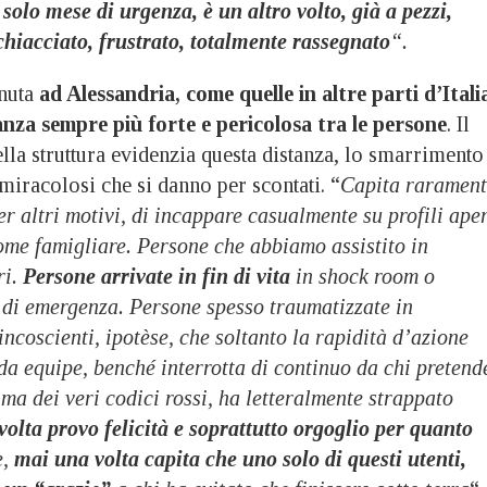
solo mese di urgenza, è un altro volto, già a pezzi,
chiacciato, frustrato, totalmente rassegnato
“.
nuta
ad Alessandria, come quelle in altre parti d’Itali
nza sempre più forte e pericolosa tra le persone
. Il
ella struttura evidenzia questa distanza, lo smarrimento
 miracolosi che si danno per scontati. “
Capita rarament
er altri motivi, di incappare casualmente su profili aper
ome famigliare. Persone che abbiamo assistito in
ri.
Persone arrivate in fin di vita
in shock room o
i di emergenza. Persone spesso traumatizzate in
incoscienti, ipotèse, che soltanto la rapidità d’azione
da equipe, benché interrotta di continuo da chi pretend
rima dei veri codici rossi, ha letteralmente strappato
volta provo felicità e soprattutto orgoglio per quanto
,
mai una volta capita che uno solo di questi utenti,