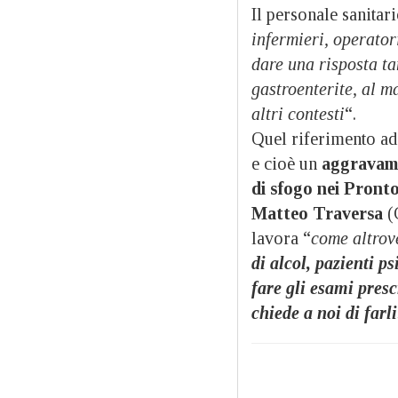
Il personale sanitari
infermieri, operator
dare una risposta ta
gastroenterite, al m
altri contesti
“.
Quel riferimento ad
e cioè un
aggravame
di sfogo nei Pront
Matteo Traversa
(
lavora “
come altrov
di alcol, pazienti ps
fare gli esami presc
chiede a noi di farli