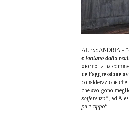
ALESSANDRIA – “
e lontano dalla real
giorno fa ha commen
dell’aggressione a
considerazione che 
che svolgono meglio
sofferenza”
, ad Ale
purtroppo
“.