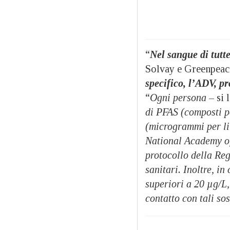
“
Nel sangue di tutt
Solvay e Greenpeace
specifico, l’ADV, pr
“
Ogni persona
– si 
di PFAS (composti po
(microgrammi per lit
National Academy of
protocollo della Reg
sanitari. Inoltre, i
superiori a 20 µg/L,
contatto con tali so