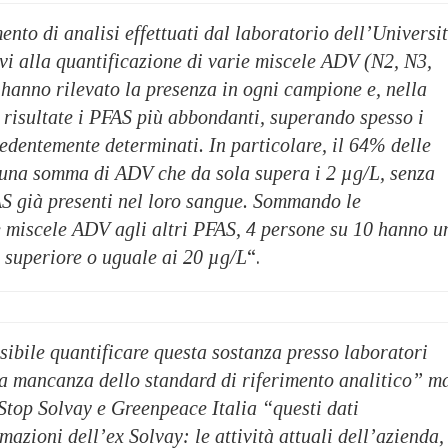
mento di analisi effettuati dal laboratorio dell’Universi
vi alla quantificazione di varie miscele ADV (N2, N3,
hanno rilevato la presenza in ogni campione e, nella
 risultate i PFAS più abbondanti, superando spesso i
edentemente determinati. In particolare, il 64% delle
una somma di ADV che da sola supera i 2 µg/L, senza
AS già presenti nel loro sangue. Sommando le
e miscele ADV agli altri PFAS, 4 persone su 10 hanno u
superiore o uguale ai 20 µg/L
“.
sibile quantificare questa sostanza presso laboratori
la mancanza dello standard di riferimento analitico” m
Stop Solvay e Greenpeace Italia “questi dati
mazioni dell’ex Solvay: le attività attuali dell’azienda,