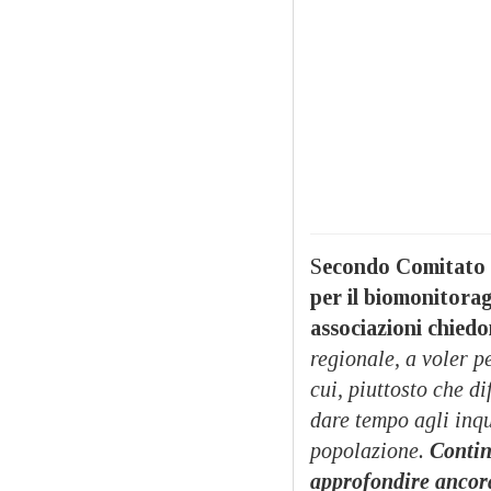
S
econdo Comitato S
per il biomonitora
associazioni chiedo
regionale, a voler p
cui, piuttosto che di
dare tempo agli inqu
popolazione.
Continu
approfondire ancora