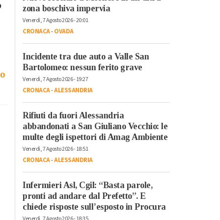
o
zona boschiva impervia
Venerdì, 7 Agosto 2026 - 20:01
CRONACA
-
OVADA
Incidente tra due auto a Valle San
Bartolomeo: nessun ferito grave
to
Venerdì, 7 Agosto 2026 - 19:27
CRONACA
-
ALESSANDRIA
Rifiuti da fuori Alessandria
abbandonati a San Giuliano Vecchio: le
multe degli ispettori di Amag Ambiente
Venerdì, 7 Agosto 2026 - 18:51
CRONACA
-
ALESSANDRIA
Infermieri Asl, Cgil: “Basta parole,
pronti ad andare dal Prefetto”. E
chiede risposte sull’esposto in Procura
Venerdì, 7 Agosto 2026 - 18:35