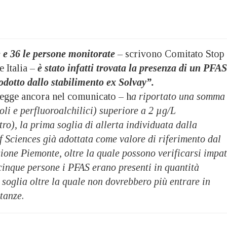
e e 36 le persone monitorate
–
scrivono Comitato Stop
 Italia –
è stato infatti trovata la presenza di un PFAS
odotto dallo stabilimento ex Solvay”.
legge ancora nel comunicato – h
a riportato una somma
li e perfluoroalchilici) superiore a 2 µg/L
ro), la prima soglia di allerta individuata dalla
 Sciences già adottata come valore di riferimento dal
ione Piemonte, oltre la quale possono verificarsi impat
n cinque persone i PFAS erano presenti in quantità
 soglia oltre la quale non dovrebbero più entrare in
stanze
.