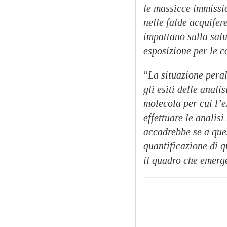
le massicce immissio
nelle falde acquifer
impattano sulla salu
esposizione per le c
“
La situazione pera
gli esiti delle anal
molecola per cui l’e
effettuare le analis
accadrebbe se a ques
quantificazione di q
il quadro che emerg