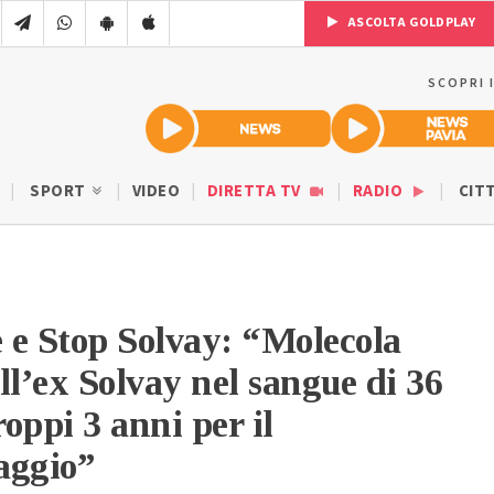
ASCOLTA GOLDPLAY
SCOPRI 
SPORT
VIDEO
DIRETTA TV
RADIO
CIT
 e Stop Solvay: “Molecola
ll’ex Solvay nel sangue di 36
roppi 3 anni per il
aggio”