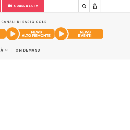
GUARDA LA TV
I CANALI DI RADIO GOLD
TÀ
ON DEMAND