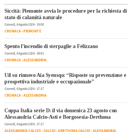
Siccità: Piemonte avvia le procedure per la richiesta di
stato di calamità naturale
Giovedì, 6 Agosto 2026 - 19:00
CRONACA
-
PIEMONTE
Spento l’incendio di sterpaglie a Felizzano
Giovedì, 6 Agosto 2026 - 18:41
CRONACA
-
ALESSANDRIA
Uil su rinnovo Aia Syensqo: “Risposte su prevenzione e
prospettiva industriale e occupazionale”
Giovedì, 6 Agosto 2026 - 17:17
CRONACA
-
ALESSANDRIA
Coppa Italia serie D: il via domenica 23 agosto con
Alessandria Calcio-Asti e Borgosesia-Derthona
Giovedì, 6 Agosto 2026 - 17:17
ALESSANDRIA CALCIO
-
CALCIO
-
DERTHONA CALCIO
-
ALESSANDRIA