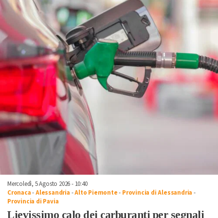
Mercoledì, 5 Agosto 2026 - 10:40
Cronaca
-
Alessandria
-
Alto Piemonte
-
Provincia di Alessandria
-
Provincia di Pavia
Lievissimo calo dei carburanti per segnali