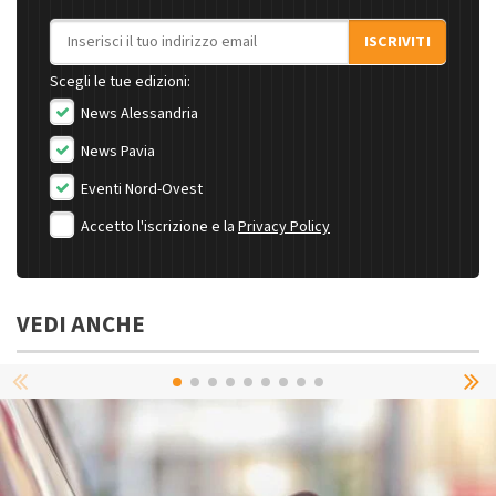
Indirizzo email
ISCRIVITI
Scegli le tue edizioni:
News Alessandria
News Pavia
Eventi Nord-Ovest
Accetto l'iscrizione e la
Privacy Policy
VEDI ANCHE