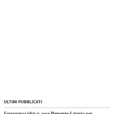
ULTIMI PUBBLICATI
Emergenza idrica: asse Piemonte-Liguria per