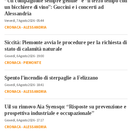
“Un compagnone sempre gentile” e “il terzo tempo con
un bicchiere di vino”: Guccini e i concerti ad
Alessandria
Venerdì, 7 Agosto 2026 - 05:44
CRONACA
-
ALESSANDRIA
Siccità: Piemonte avvia le procedure per la richiesta di
stato di calamità naturale
Giovedì, 6 Agosto 2026 - 19:00
CRONACA
-
PIEMONTE
Spento l’incendio di sterpaglie a Felizzano
Giovedì, 6 Agosto 2026 - 18:41
CRONACA
-
ALESSANDRIA
Uil su rinnovo Aia Syensqo: “Risposte su prevenzione e
prospettiva industriale e occupazionale”
Giovedì, 6 Agosto 2026 - 17:17
CRONACA
-
ALESSANDRIA