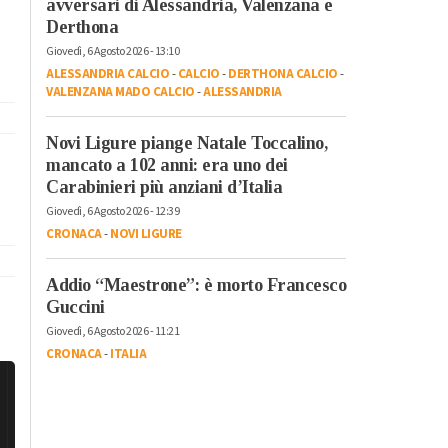
avversari di Alessandria, Valenzana e
Derthona
Giovedì, 6 Agosto 2026 - 13:10
ALESSANDRIA CALCIO
-
CALCIO
-
DERTHONA CALCIO
-
VALENZANA MADO CALCIO
-
ALESSANDRIA
Novi Ligure piange Natale Toccalino,
mancato a 102 anni: era uno dei
Carabinieri più anziani d’Italia
Giovedì, 6 Agosto 2026 - 12:39
CRONACA
-
NOVI LIGURE
Addio “Maestrone”: è morto Francesco
Guccini
Giovedì, 6 Agosto 2026 - 11:21
CRONACA
-
ITALIA