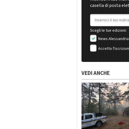
casella di posta ele
Indirizzo email
Scegli le tue edizioni:
News Alessandria
Accetto l'iscrizio
VEDI ANCHE