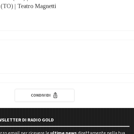
(TO) | Teatro Magnetti
CONDIVIDI
EWSLETTER DI RADIO GOLD
rizzo email per ricevere le
ultime news
direttamente nella tua