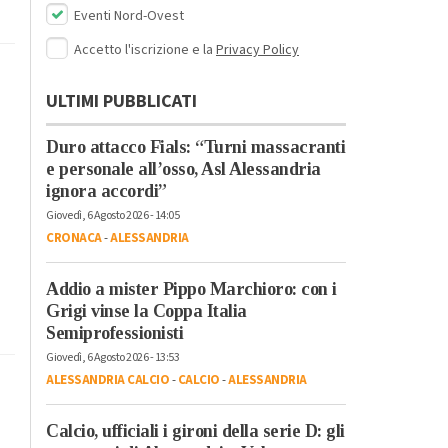
Eventi Nord-Ovest
Accetto l'iscrizione e la
Privacy Policy
ULTIMI PUBBLICATI
Duro attacco Fials: “Turni massacranti
e personale all’osso, Asl Alessandria
ignora accordi”
Giovedì, 6 Agosto 2026 - 14:05
CRONACA
-
ALESSANDRIA
Addio a mister Pippo Marchioro: con i
Grigi vinse la Coppa Italia
Semiprofessionisti
Giovedì, 6 Agosto 2026 - 13:53
ALESSANDRIA CALCIO
-
CALCIO
-
ALESSANDRIA
Calcio, ufficiali i gironi della serie D: gli