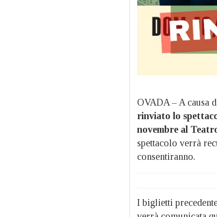
OVADA – A causa 
rinviato lo spettac
novembre al Teatr
spettacolo verrà rec
consentiranno.
I biglietti preceden
verrà comunicata qu