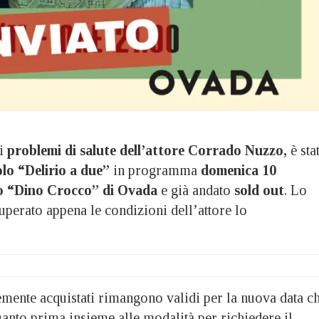
di
problemi di salute dell’attore Corrado Nuzzo,
è sta
olo “Delirio a due”
in programma
domenica 10
o “Dino Crocco” di Ovada
e già andato
sold out
. Lo
uperato appena le condizioni dell’attore lo
temente acquistati rimangono validi per la nuova data c
anto prima insieme alle modalità per richiedere il