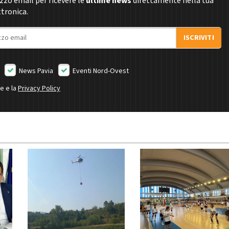
rizzo email per ricevere le
ultime news
direttamente nella tua
ttronica.
ISCRIVITI
News Pavia
Eventi Nord-Ovest
ne e la
Privacy Policy