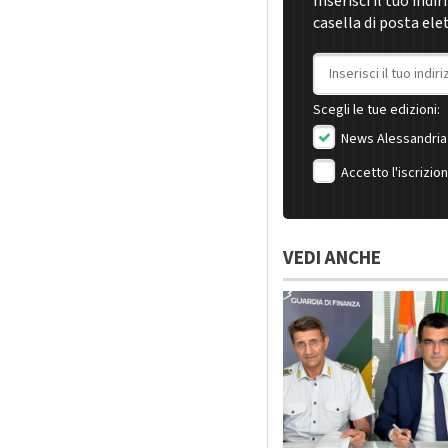
Inserisci il tuo indi
casella di posta ele
Indirizzo email
Scegli le tue edizioni:
News Alessandria
Accetto l'iscrizio
VEDI ANCHE