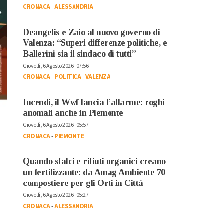
CRONACA
-
ALESSANDRIA
Deangelis e Zaio al nuovo governo di
Valenza: “Superi differenze politiche, e
Ballerini sia il sindaco di tutti”
Giovedì, 6 Agosto 2026 - 07:56
CRONACA
-
POLITICA
-
VALENZA
Incendi, il Wwf lancia l’allarme: roghi
anomali anche in Piemonte
Giovedì, 6 Agosto 2026 - 05:57
CRONACA
-
PIEMONTE
Quando sfalci e rifiuti organici creano
un fertilizzante: da Amag Ambiente 70
compostiere per gli Orti in Città
Giovedì, 6 Agosto 2026 - 05:27
CRONACA
-
ALESSANDRIA