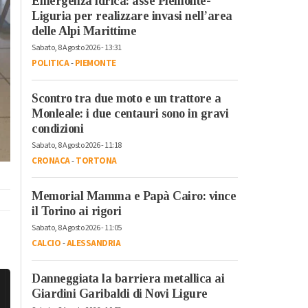
Emergenza idrica: asse Piemonte-
Liguria per realizzare invasi nell’area
delle Alpi Marittime
Sabato, 8 Agosto 2026 - 13:31
POLITICA
-
PIEMONTE
Scontro tra due moto e un trattore a
Monleale: i due centauri sono in gravi
condizioni
Sabato, 8 Agosto 2026 - 11:18
CRONACA
-
TORTONA
Memorial Mamma e Papà Cairo: vince
il Torino ai rigori
Sabato, 8 Agosto 2026 - 11:05
CALCIO
-
ALESSANDRIA
Danneggiata la barriera metallica ai
Giardini Garibaldi di Novi Ligure