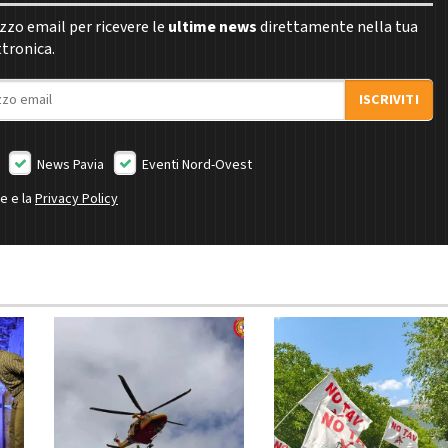
rizzo email per ricevere le
ultime news
direttamente nella tua
ttronica.
ISCRIVITI
News Pavia
Eventi Nord-Ovest
ne e la
Privacy Policy