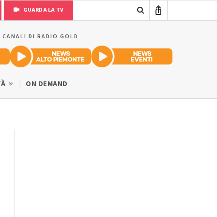
GUARDA LA TV
I CANALI DI RADIO GOLD
TÀ
ON DEMAND