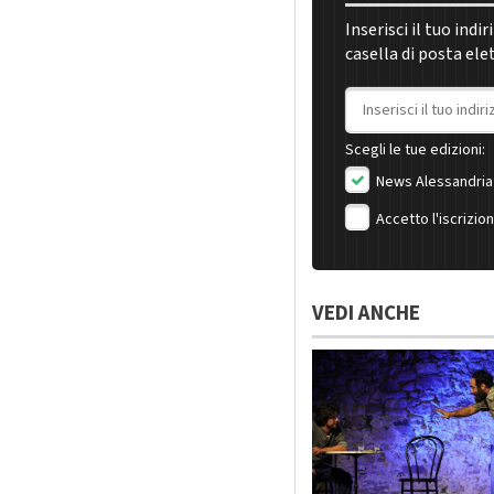
Inserisci il tuo indi
casella di posta ele
Indirizzo email
Scegli le tue edizioni:
News Alessandria
Accetto l'iscrizio
VEDI ANCHE