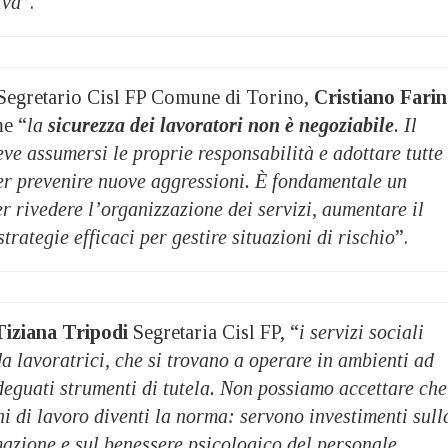
iva
”.
il Segretario Cisl FP Comune di Torino,
Cristiano Fari
me “
la
sicurezza dei lavoratori non è negoziabile
. Il
e assumersi le proprie responsabilità e adottare tutte 
er prevenire nuove aggressioni. È fondamentale un
r rivedere l’organizzazione dei servizi, aumentare il
trategie efficaci per gestire situazioni di rischio
”.
Tiziana Tripodi
Segretaria Cisl FP, “
i servizi sociali
da lavoratrici, che si trovano a operare in ambienti ad
deguati strumenti di tutela. Non possiamo accettare che
hi di lavoro diventi la norma: servono investimenti sull
mazione e sul benessere psicologico del personale.