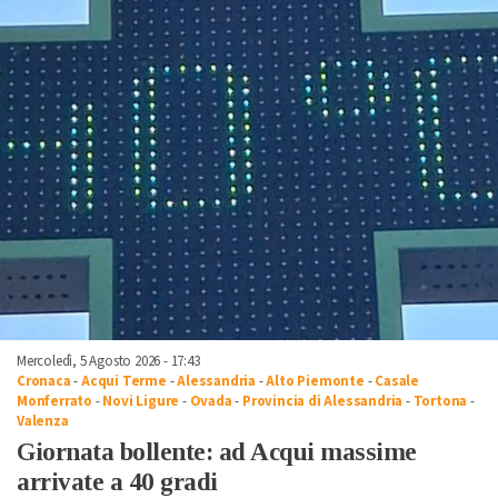
Mercoledì, 5 Agosto 2026 - 17:43
Cronaca
-
Acqui Terme
-
Alessandria
-
Alto Piemonte
-
Casale
Monferrato
-
Novi Ligure
-
Ovada
-
Provincia di Alessandria
-
Tortona
-
Valenza
Giornata bollente: ad Acqui massime
arrivate a 40 gradi