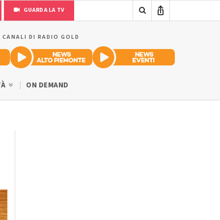
GUARDA LA TV
I CANALI DI RADIO GOLD
TÀ
ON DEMAND