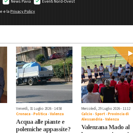
News Pavia
Eventi Nord-Ovest
ne e la
Privacy Policy
Venerdì, 31 Luglio 2026 - 14:58
Mercoledì, 29 Luglio 2026 - 11:12
Cronaca
-
Politica
-
Valenza
Calcio
-
Sport
-
Provincia di
Alessandria
-
Valenza
Acqua alle piante e
Valenzana Mado al
polemiche appassite?