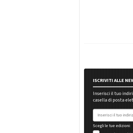
ISCRIVITI ALLE N
Inserisci il tuo indi
casella di posta ele
Indirizzo email
Scegli le tue edizioni: