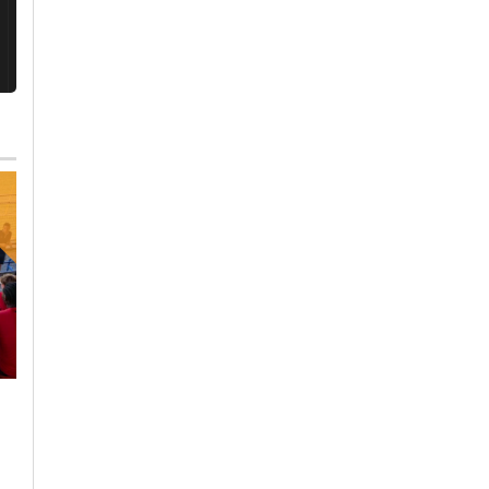
Sabato, 1 Agosto 2026 - 11:45
Cronaca
-
Valenza
Pd a Valenza: “Il
Domenica, 2 Agosto 2026 - 22:51
verde va tutelato,
Cronaca
-
Valenza
perché
Altro incidente in
l’Amministrazione h
viale Cellini: due
ignorato il nostro