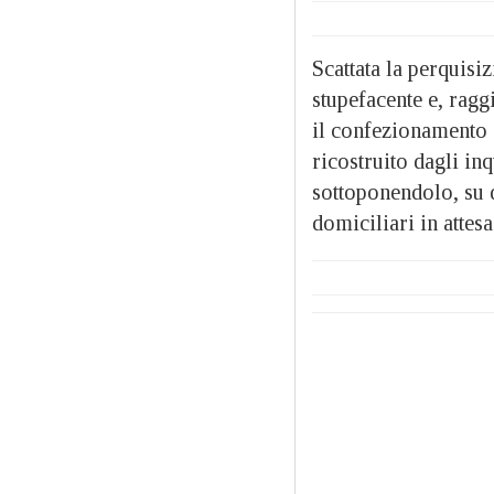
Scattata la perquisi
stupefacente e, ragg
il confezionamento 
ricostruito dagli in
sottoponendolo, su d
domiciliari in attes