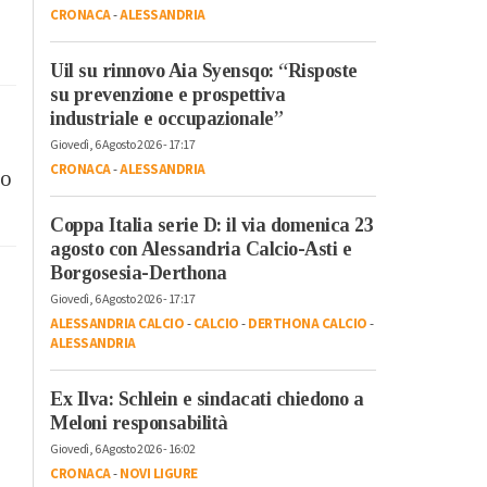
CRONACA
-
ALESSANDRIA
Uil su rinnovo Aia Syensqo: “Risposte
su prevenzione e prospettiva
industriale e occupazionale”
Giovedì, 6 Agosto 2026 - 17:17
CRONACA
-
ALESSANDRIA
so
Coppa Italia serie D: il via domenica 23
agosto con Alessandria Calcio-Asti e
Borgosesia-Derthona
Giovedì, 6 Agosto 2026 - 17:17
ALESSANDRIA CALCIO
-
CALCIO
-
DERTHONA CALCIO
-
ALESSANDRIA
Ex Ilva: Schlein e sindacati chiedono a
Meloni responsabilità
Giovedì, 6 Agosto 2026 - 16:02
CRONACA
-
NOVI LIGURE