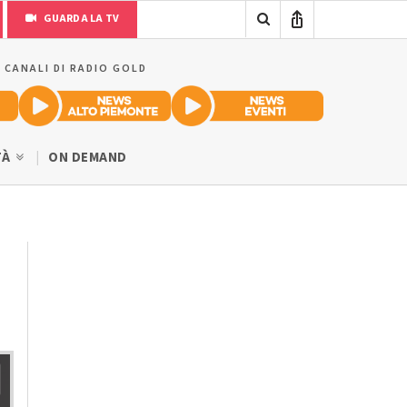
GUARDA LA TV
I CANALI DI RADIO GOLD
TÀ
ON DEMAND