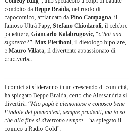
Comedy Ring
“, uno spettacolo a colpi di battute
condotto da
Beppe Braida
, nel ruolo di
capocomico, affiancato da
Pino Campagna
, il
famoso Ultrà Papy,
Stefano Chiodaroli
, il celebre
panettiere,
Giancarlo Kalabrugovic
, “
c’hai una
sigaretta?”
,
Max Pieriboni
, il dietologo bipolare,
e
Mauro Villata
, il divertente appassionato di
cruciverba.
I comici si sfideranno in un crescendo di comicità,
ha spiegato Beppe Braida, certo che Alessandria si
divertirà. “
Mio papà è piemontese e conosco bene
l’indole dei piemontesi, sempre prudenti, ma io so
che alla fine si divertono sempre
– ha spiegato il
comico a Radio Gold”.