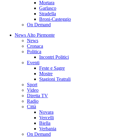
Mortara
Garlasco
Stradella
Broni-Casteggio
On Demand
News Alto Piemonte
News
Cronaca
Politica
Incontri Politici
Eventi
Feste e Sagre
Mostre
Stagioni Teatrali
Sport
Video
Diretta TV
Radio
Città
Novara
Vercelli
Biella
Verbania
On Demand