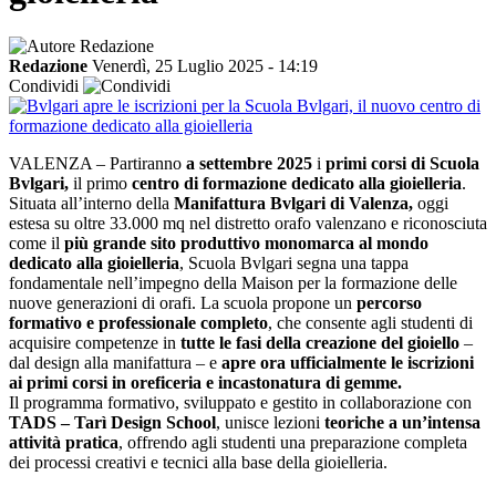
Redazione
Venerdì, 25 Luglio 2025 - 14:19
Condividi
VALENZA – Partiranno
a settembre 2025
i
primi corsi di Scuola
Bvlgari,
il primo
centro di formazione dedicato alla gioielleria
.
Situata all’interno della
Manifattura Bvlgari di Valenza,
oggi
estesa su oltre 33.000 mq nel distretto orafo valenzano e riconosciuta
come il
più grande sito produttivo monomarca al mondo
dedicato alla gioielleria
, Scuola Bvlgari segna una tappa
fondamentale nell’impegno della Maison per la formazione delle
nuove generazioni di orafi. La scuola propone un
percorso
formativo e professionale completo
, che consente agli studenti di
acquisire competenze in
tutte le fasi della creazione del gioiello
–
dal design alla manifattura – e
apre ora ufficialmente le iscrizioni
ai primi corsi in oreficeria e incastonatura di gemme.
Il programma formativo, sviluppato e gestito in collaborazione con
TADS – Tarì Design School
, unisce lezioni
teoriche a un’intensa
attività pratica
, offrendo agli studenti una preparazione completa
dei processi creativi e tecnici alla base della gioielleria.