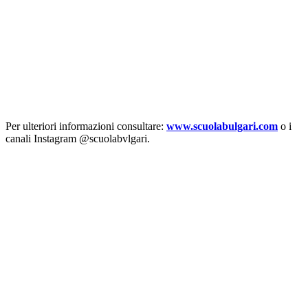
Per ulteriori informazioni consultare:
www.scuolabulgari.com
o i
canali Instagram @scuolabvlgari.