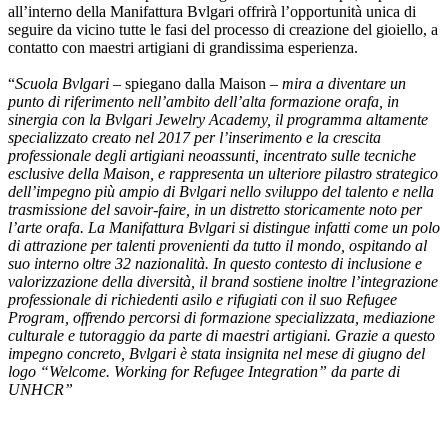
all’interno della Manifattura Bvlgari offrirà l’opportunità unica di
seguire da vicino tutte le fasi del processo di creazione del gioiello, a
contatto con maestri artigiani di grandissima esperienza.
“
Scuola Bvlgari
– spiegano dalla Maison –
mira a diventare un
punto di riferimento nell’ambito dell’alta formazione orafa, in
sinergia con la Bvlgari Jewelry Academy, il programma altamente
specializzato creato nel 2017 per l’inserimento e la crescita
professionale degli artigiani neoassunti, incentrato sulle tecniche
esclusive della Maison, e rappresenta un ulteriore pilastro strategico
dell’impegno più ampio di Bvlgari nello sviluppo del talento e nella
trasmissione del savoir-faire, in un distretto storicamente noto per
l’arte orafa. La Manifattura Bvlgari si distingue infatti come un polo
di attrazione per talenti provenienti da tutto il mondo, ospitando al
suo interno oltre 32 nazionalità. In questo contesto di inclusione e
valorizzazione della diversità, il brand sostiene inoltre l’integrazione
professionale di richiedenti asilo e rifugiati con il suo Refugee
Program, offrendo percorsi di formazione specializzata, mediazione
culturale e tutoraggio da parte di maestri artigiani. Grazie a questo
impegno concreto, Bvlgari è stata insignita nel mese di giugno del
logo “Welcome. Working for Refugee Integration” da parte di
UNHCR”