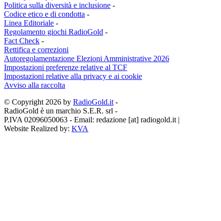
Politica sulla diversità e inclusione
-
Codice etico e di condotta
-
Linea Editoriale
-
Regolamento giochi RadioGold
-
Fact Check
-
Rettifica e correzioni
Autoregolamentazione Elezioni Amministrative 2026
Impostazioni preferenze relative al TCF
Impostazioni relative alla privacy e ai cookie
Avviso alla raccolta
© Copyright 2026 by
RadioGold.it
-
RadioGold è un marchio S.E.R. srl
-
P.IVA 02096050063 - Email:
redazione [at] radiogold.it
|
Website Realized by:
KVA