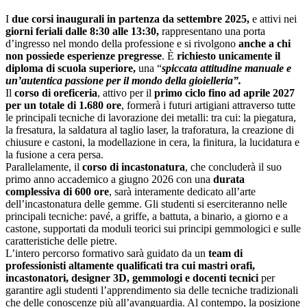
I
due corsi inaugurali in partenza da settembre 2025,
e attivi nei
giorni feriali dalle 8:30 alle 13:30,
rappresentano una porta
d’ingresso nel mondo della professione e si rivolgono
anche a chi
non possiede esperienze pregresse
. È
richiesto unicamente il
diploma di scuola superiore,
una “
spiccata attitudine manuale e
un’autentica passione per il mondo della gioielleria”.
Il
corso di oreficeria
, attivo per il
primo ciclo fino ad aprile 2027
per un totale di 1.680 ore
, formerà i futuri artigiani attraverso tutte
le principali tecniche di lavorazione dei metalli: tra cui: la piegatura,
la fresatura, la saldatura al taglio laser, la traforatura, la creazione di
chiusure e castoni, la modellazione in cera, la finitura, la lucidatura e
la fusione a cera persa.
Parallelamente, il
corso di incastonatura
, che concluderà il suo
primo anno accademico a giugno 2026 con una
durata
complessiva di 600 ore
, sarà interamente dedicato all’arte
dell’incastonatura delle gemme. Gli studenti si eserciteranno nelle
principali tecniche: pavé, a griffe, a battuta, a binario, a giorno e a
castone, supportati da moduli teorici sui principi gemmologici e sulle
caratteristiche delle pietre.
L’intero percorso formativo sarà guidato da un
team di
professionisti altamente qualificati tra cui mastri orafi,
incastonatori, designer 3D, gemmologi e docenti tecnici
per
garantire agli studenti l’apprendimento sia delle tecniche tradizionali
che delle conoscenze più all’avanguardia. Al contempo, la posizione