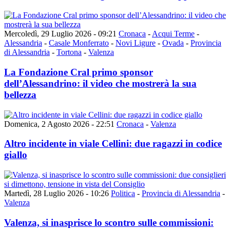
Mercoledì, 29 Luglio 2026 - 09:21
Cronaca
-
Acqui Terme
-
Alessandria
-
Casale Monferrato
-
Novi Ligure
-
Ovada
-
Provincia
di Alessandria
-
Tortona
-
Valenza
La Fondazione Cral primo sponsor
dell’Alessandrino: il video che mostrerà la sua
bellezza
Domenica, 2 Agosto 2026 - 22:51
Cronaca
-
Valenza
Altro incidente in viale Cellini: due ragazzi in codice
giallo
Martedì, 28 Luglio 2026 - 10:26
Politica
-
Provincia di Alessandria
-
Valenza
Valenza, si inasprisce lo scontro sulle commissioni: