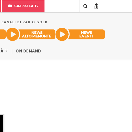
GUARDA LA TV
I CANALI DI RADIO GOLD
TÀ
ON DEMAND