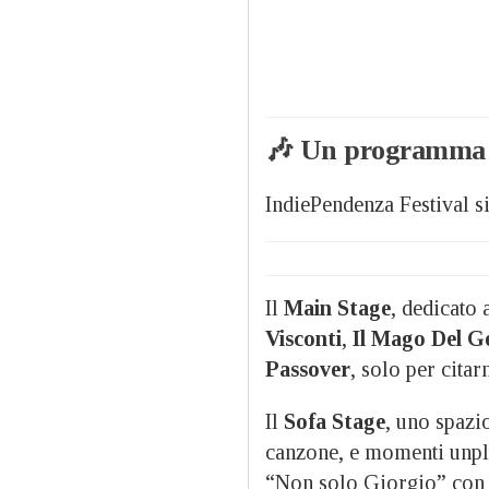
🎶 Un programma r
IndiePendenza Festival si
Il
Main Stage
, dedicato a
Visconti
,
Il Mago Del G
Passover
, solo per citar
Il
Sofa Stage
, uno spazi
canzone, e momenti unpl
“Non solo Giorgio” con 