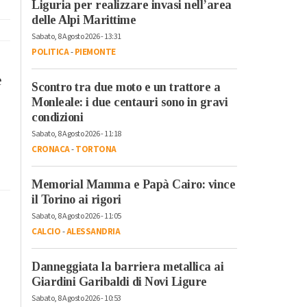
Liguria per realizzare invasi nell’area
delle Alpi Marittime
Sabato, 8 Agosto 2026 - 13:31
POLITICA
-
PIEMONTE
e
Scontro tra due moto e un trattore a
Monleale: i due centauri sono in gravi
condizioni
Sabato, 8 Agosto 2026 - 11:18
CRONACA
-
TORTONA
Memorial Mamma e Papà Cairo: vince
il Torino ai rigori
Sabato, 8 Agosto 2026 - 11:05
CALCIO
-
ALESSANDRIA
Danneggiata la barriera metallica ai
Giardini Garibaldi di Novi Ligure
Sabato, 8 Agosto 2026 - 10:53