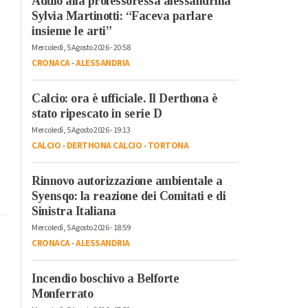
Addio alla professoressa alessandrina
Sylvia Martinotti: “Faceva parlare
insieme le arti”
Mercoledì, 5 Agosto 2026 - 20:58
CRONACA
-
ALESSANDRIA
Calcio: ora è ufficiale. Il Derthona è
stato ripescato in serie D
Mercoledì, 5 Agosto 2026 - 19:13
CALCIO
-
DERTHONA CALCIO
-
TORTONA
Rinnovo autorizzazione ambientale a
Syensqo: la reazione dei Comitati e di
Sinistra Italiana
Mercoledì, 5 Agosto 2026 - 18:59
CRONACA
-
ALESSANDRIA
Incendio boschivo a Belforte
Monferrato