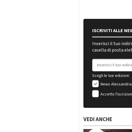
ISCRIVITI ALLE N
Inserisci il tuo indi
casella di posta ele
Indirizzo email
Scegli le tue edizioni:
News Alessandria
Accetto l'iscrizio
VEDI ANCHE