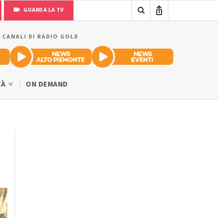
GUARDA LA TV
I CANALI DI RADIO GOLD
TÀ
ON DEMAND