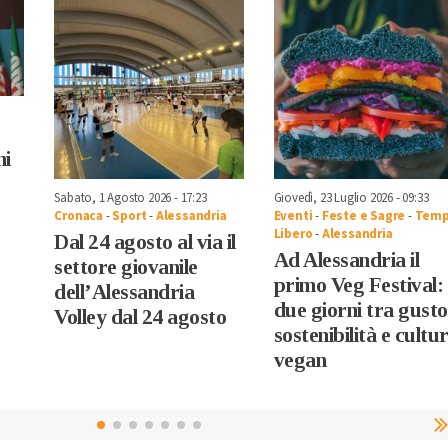
hi
Sabato, 1 Agosto 2026 - 17:23
Giovedì, 23 Luglio 2026 - 09:33
Cronaca
-
Sport
-
Alessandria
Eventi
-
Feste e Sagre
-
Tem
Libero
-
Alessandria
Dal 24 agosto al via il
Ad Alessandria il
settore giovanile
primo Veg Festival:
dell’Alessandria
due giorni tra gusto
Volley dal 24 agosto
sostenibilità e cultu
vegan