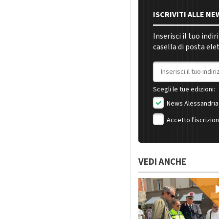
ISCRIVITI ALLE N
Inserisci il tuo indi
casella di posta ele
Indirizzo email
Scegli le tue edizioni:
News Alessandria
Accetto l'iscrizio
VEDI ANCHE