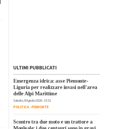
I
ULTIMI PUBBLICATI
Emergenza idrica: asse Piemonte-
Liguria per realizzare invasi nell’area
delle Alpi Marittime
Sabato, 8 Agosto 2026 - 13:31
POLITICA
-
PIEMONTE
Scontro tra due moto e un trattore a
Monleale: i due centauri sono in gravi