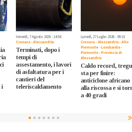
Venerdì, 7 Agosto 2026 - 14:56
Lunedì, 27 Luglio 2026 - 09:10
Cronaca
-
Alessandria
Cronaca
-
Alessandria
-
Alto
Piemonte
-
Lombardia
-
zia
Terminati, dopo i
Piemonte
-
Provincia di
ria
tempi di
Alessandria
ci
assestamento, i lavori
Caldo record, treg
di asfaltatura per i
sta per finire:
cantieri del
anticiclone africano
 i
teleriscaldamento
alla riscossa e si tor
a 40 gradi